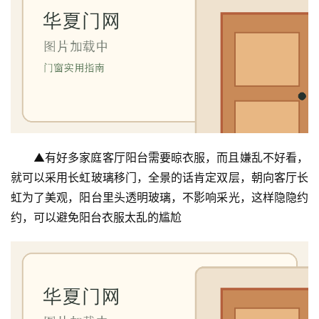
安
装
安
装
维
修
▲有好多家庭客厅阳台需要晾衣服，而且嫌乱不好看，
门
就可以采用长虹玻璃移门，全景的话肯定双层，朝向客厅长
业
资
虹为了美观，阳台里头透明玻璃，不影响采光，这样隐隐约
讯
约，可以避免阳台衣服太乱的尴尬
联
系
我
们