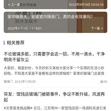
上一篇
2023年9月19日 09:54:35
家中噪音大，安装室内隔音门，真的会有效果吗？
2023年9月19日 09:59:01
下一篇
相关推荐
不论玻璃多脏，只需要学会这一招，不用一滴水，干净
明亮不留灰尘
大家好，我是妙妙，今天妙妙又来给大家分享一个实用的生活小妙
招啦。不知道大家是不是都有这样的烦恼呢？家里的玻璃门总是很
脏，而且用水清洗，再用毛巾擦，怎么擦都擦不干净，还会留上一
玻璃门
2023年11月2日
55
层水渍，干了之后特别难看。今天妙妙就教大家两个小方法，就可
以快速的把我们的玻璃门擦干净，而且还不留水渍，特别的美观，
突发：馄饨店玻璃门被砸事件，争议不断升级，风波再
就跟新买的一样，如果想知道这两个方法是什么的话，赶紧跟着妙
起
妙一起来看看…
#文章首发挑战赛# 近日，江苏常州一家馄饨店因一场调料风波引发