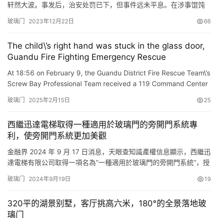
轩然大波。事发后，治安处罚已下，但事件远未平息。在涉事馄饨
店的门口，12月15日晚上，一扇玻璃门被人砸碎，引起社会瞩目。
玻璃门
2023年12月22日
66
这一事件从最初的饮食纠纷逐渐升级，已经超出单纯的商业纠纷范
畴，牵涉到更广泛的社会议题。 涉事馄饨店门前的破碎画面引发了
The child\’s right hand was stuck in the glass door,
社交媒体上的激烈讨论。一些网友纷纷表达对店家的不满，甚至有
Guandu Fire Fighting Emergency Rescue
人…
At 18:56 on February 9, the Guandu District Fire Rescue Team\’s
Screw Bay Professional Team received a 119 Command Center
Notice: A child\’s hand was stuck in the fourt…
玻璃门
2025年2月15日
25
西繼迅達電梯取得一種適用於玻璃門的旁開門系統專
利，使旁開門系統更加美觀
金融界 2024 年 9 月 17 日消息，天眼查知識產權信息顯示，西繼迅
達電梯有限公司取得一項名為“一種適用於玻璃門的旁開門系統“，授
權公告號 CN109534139B，申請日期為 2019 年 1 月。 專利摘要
玻璃门
2024年9月19日
19
顯示，本發明涉及一種適用於玻璃門的旁開門系統以解決現有技術
中的旁開門系統應用於玻璃門時會透過門板被觀察到的技術問題。
320平的湖景别墅，客厅挑高六米，180°的全景落地玻
本發明的重錘導管設置在快門側…
璃门