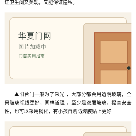
证卫生间又美观，又能保证隐私。
门
卫
生
间
门
庭
院
大
门
▲阳台门一般为了采光 ，大部分都会用透明玻璃，全
铸
景玻璃视线更好，同样道理 ，至少是双层玻璃，提高安全
铝
登录
注册
门
性，也可以采用钢化，有小孩自购防爆膜贴上更好
门
套