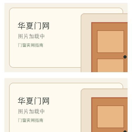
首
页
入
户
门
卧
室
门
卫
生
间