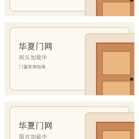
门
庭
院
大
门
铸
铝
登录
注册
门
门
套
安
装
安
装