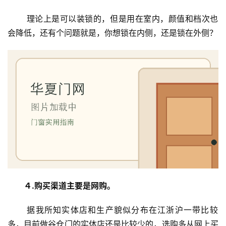
铝
登录
注册
门
 理论上是可以装锁的，但是用在室内，颜值和档次也
会降低，还有个问题就是，你想锁在内侧，还是锁在外侧？
门
套
安
装
安
装
维
修
门
业
４.购买渠道主要是网购。
资
讯
 据我所知实体店和生产貌似分布在江浙沪一带比较
多，目前做谷仓门的实体店还是比较少的，选购多从网上买