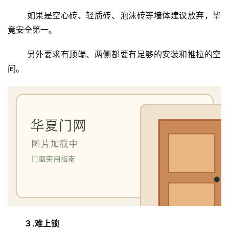
门
 如果是空心砖、轻质砖、泡沫砖等墙体建议放弃，毕
竟安全第一。
卧
室
 另外要求有顶端、两侧都要有足够的安装和推拉的空
门
间。
卫
生
间
门
庭
院
大
门
铸
３.难上锁