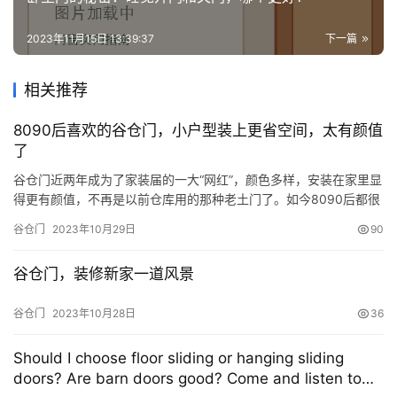
2023年11月15日 13:39:37
下一篇
相关推荐
8090后喜欢的谷仓门，小户型装上更省空间，太有颜值
了
谷仓门近两年成为了家装届的一大“网红”，颜色多样，安装在家里显
得更有颜值，不再是以前仓库用的那种老土门了。如今8090后都很
喜欢谷仓门，要是家里面积小的话，更要安装谷仓门，是吊起来
谷仓门
2023年10月29日
90
的，完全不占用一点面积。 案例1▼ 玻璃框不管安装在厨房是最好
的选择，因为只有厨房的采光好了，做饭心情比较舒畅，用餐比较
谷仓门，装修新家一道风景
愉快，看着饭菜都比较有食欲。 案例2▼ 这款最适合复古工业风…
谷仓门
2023年10月28日
36
Should I choose floor sliding or hanging sliding
doors? Are barn doors good? Come and listen to