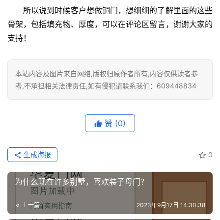
所以说到时候客户想做铜门，想细细的了解里面的这些
铸
骨架，包括填充物、厚度，可以在评论区留言，谢谢大家的
铝
登录
注册
支持！
门
门
本站内容及图片来自网络,版权归原作者所有,内容仅供读者参
套
考,不承担相关法律责任,如有侵犯请联系我们：609448834
安
装
赞
(0)
安
装
生成海报
0
维
修
为什么现在许多别墅，喜欢装子母门？
门
上一篇
2023年9月17日 14:30:38
业