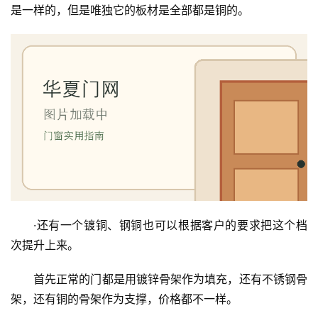
是一样的，但是唯独它的板材是全部都是铜的。
入
户
门
卧
室
门
卫
生
间
门
·还有一个镀铜、钢铜也可以根据客户的要求把这个档
次提升上来。
庭
院
首先正常的门都是用镀锌骨架作为填充，还有不锈钢骨
大
架，还有铜的骨架作为支撑，价格都不一样。
门