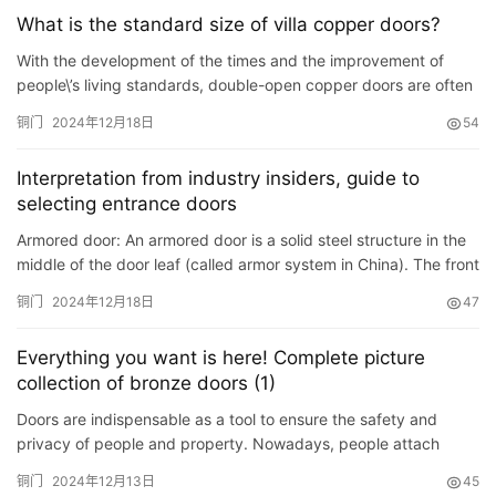
锈、质地坚硬等诸多优点，使不锈钢门产品深受消费者的喜爱。
What is the standard size of villa copper doors?
不锈钢门在不断地改革创新，通过在原材料上的加工精炼到表
面制作工艺上…
With the development of the times and the improvement of
people\’s living standards, double-open copper doors are often
used as villa entrances in villa areas across the coun…
铜门
2024年12月18日
54
Interpretation from industry insiders, guide to
selecting entrance doors
Armored door: An armored door is a solid steel structure in the
middle of the door leaf (called armor system in China). The front
and rear surfaces are each covered with a layer of…
铜门
2024年12月18日
47
Everything you want is here! Complete picture
collection of bronze doors (1)
Doors are indispensable as a tool to ensure the safety and
privacy of people and property. Nowadays, people attach
great importance to home decoration, and are also very
铜门
2024年12月13日
45
cautious i…