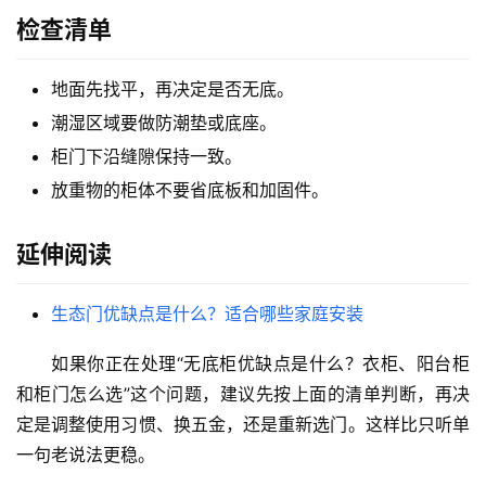
维
检查清单
修
门
地面先找平，再决定是否无底。
业
潮湿区域要做防潮垫或底座。
资
柜门下沿缝隙保持一致。
讯
放重物的柜体不要省底板和加固件。
联
延伸阅读
系
我
们
生态门优缺点是什么？适合哪些家庭安装
如果你正在处理“无底柜优缺点是什么？衣柜、阳台柜
和柜门怎么选”这个问题，建议先按上面的清单判断，再决
定是调整使用习惯、换五金，还是重新选门。这样比只听单
一句老说法更稳。