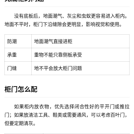
没有底板后，地面潮气、灰尘和虫蚁更容易进入柜内。
首
地面不平时，柜门下沿缝隙会更明显，影响视觉和使用。
页
防潮
地面潮气直接进柜
入
承重
重物不能只靠侧板承受
户
门
门缝
地不平会放大柜门问题
卧
室
柜门怎么配
门
如果柜内放衣物，优先选择闭合性好的平开门或推拉
卫
门；如果放清洁工具、鞋类或需要通风，可以考虑百叶门，
生
但要定期清灰。
间
门