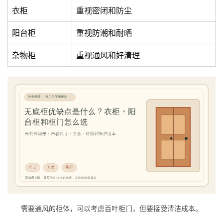
衣柜
重视密闭和防尘
庭
阳台柜
重视防潮和耐晒
院
大
杂物柜
重视通风和好清理
门
铸
铝
登录
注册
门
门
套
安
装
安
需要通风的柜体，可以考虑百叶柜门，但要接受清洁成本。
装