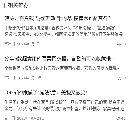
相关推荐
韓檢方百頁報告揭“幹政門”內幕 樸槿惠難辭其咎？
中新網3月7日電 (何路曼)“合謀受賄”、“濫用職權”、“匿名通話”……
經過70天調查、46次搜查，韓國獨檢組於當地時間6日下午發佈長
達100頁的“親信幹政門”最終調查報告。獨立檢察官樸英洙說明瞭總
百叶门
2024年9月1日
36
統樸槿惠、崔順實和三星電子副會長李在鎔等30多名人士的主要嫌
疑內容，但遭到樸槿惠、李在鎔等方面堅決否認。 雖然獨檢組的調
分享5款超實用的百葉門衣櫃，喜歡的可以收藏哦~
查期限沒有被延長，但對樸槿惠的調查並未就此…
小編整理收集瞭5款比較喜歡的百葉門衣櫃，喜歡的可以收藏哦~
百叶门
2024年9月19日
19
109㎡的家做了“减法”后，美貌又敞亮！
生活不在别处，就在家里 所以我们一旦有了属于自己的家 就会不遗
余力、倾尽所有去让它变得美好 锅盆杯盏、墙漆地板、家具电器 还
有许许多多“美好而无用”的东西 只要是自己看着欢喜的 都想像过冬
百叶门
2023年10月24日
43
松鼠储存榛子那样 都搬回自己的小巢里 yaya的家就是这样看着千般
美好，这要归功与平日里被我们忽略的百叶门，它是匹颜值和实用