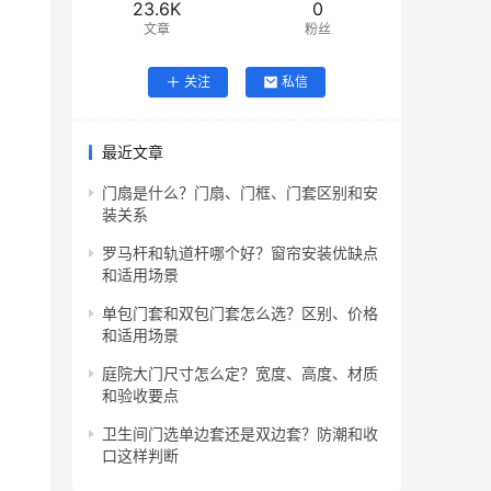
23.6K
0
文章
粉丝
关注
私信
最近文章
门扇是什么？门扇、门框、门套区别和安
装关系
罗马杆和轨道杆哪个好？窗帘安装优缺点
和适用场景
单包门套和双包门套怎么选？区别、价格
和适用场景
庭院大门尺寸怎么定？宽度、高度、材质
和验收要点
卫生间门选单边套还是双边套？防潮和收
口这样判断