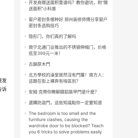
开发商赠送面积靠谱吗？教你避坑，附“赠
送面积”小科普
窗户密封条哪种好 郑州装修师傅分享窗户
密封条选购技巧
隐形门，你们真的了解吗
南宁北通门业推出的不锈钢伸缩门，价格
低至399元一米！
古韻原木門
北方學校的澡堂居然沒有門簾！南方人：
速发
這跟在街上裸奔有啥區別？
告诉
安姆·克帶你瞭解鑄鋁裝甲門是什麼？
選購防盜門，這些知識點你一定要知道
The bedroom is too small and the
furniture clashes, causing the
wardrobe door to be blocked? Teach
you 6 tricks to solve problems easily