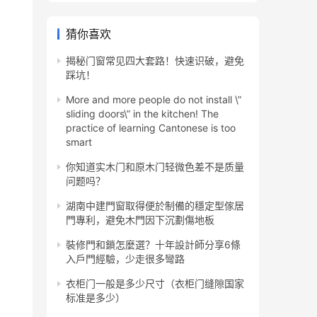
猜你喜欢
揭秘门窗常见四大套路！快速识破，避免
踩坑！
More and more people do not install \”
sliding doors\” in the kitchen! The
practice of learning Cantonese is too
smart
你知道实木门和原木门轻微色差不是质量
问题吗？
湖南中建門窗取得便於制備的穩定型傢居
門專利，避免木門因下沉劃傷地板
裝修門和鎖怎麼選？十年設計師分享6條
入戶門經驗，少走很多彎路
衣柜门一般是多少尺寸（衣柜门缝隙国家
标准是多少）