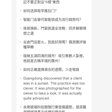
記不要正對這“6樣”東西
如何选择极窄推拉门？
智能门会替代智能锁成为流行趋势吗？
傢居煥新，門窗挑選全攻略：四步解鎖理
想之選
谷倉門這麼火，到底好用嗎？親測實評後
種草瞭
接納五湖四海的城市！吸引無數人紮根，
他就是古稱羊城的廣州！
如何正確選擇適合的道閘，少走彎路
Guangdong discovered that a client
was in a sunset. The practice was too
clever. It was photographed for the
owner to take a look. It was actually
quite advanced.
永剛玻璃科技跟隨行業發展趨勢，提高醫
用門玻璃產品結構的穩定性