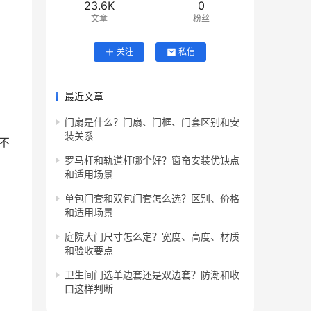
23.6K
0
文章
粉丝
关注
私信
最近文章
门扇是什么？门扇、门框、门套区别和安
装关系
不
罗马杆和轨道杆哪个好？窗帘安装优缺点
和适用场景
单包门套和双包门套怎么选？区别、价格
和适用场景
庭院大门尺寸怎么定？宽度、高度、材质
和验收要点
卫生间门选单边套还是双边套？防潮和收
口这样判断