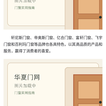
卫
生
间
门
庭
轩尼斯门窗、帝奥斯门窗、亿合门窗、富轩门窗、飞宇
院
门窗和百利玛门窗等品牌也各具特色，以其高品质的产品和
大
服务，赢得了消费者的喜爱。
门
铸
铝
登录
注册
门
门
套
安