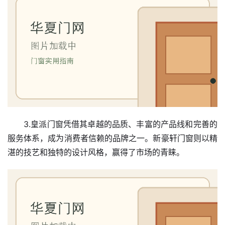
首
页
3.皇派门窗凭借其卓越的品质、丰富的产品线和完善的
入
服务体系，成为消费者信赖的品牌之一。新豪轩门窗则以精
户
湛的技艺和独特的设计风格，赢得了市场的青睐。
门
卧
室
门