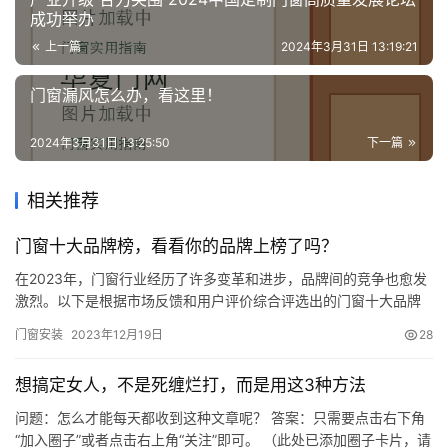
成功举办
上一篇
2024年3月31日 13:19:21
门窗漏风怎么办，看这里！
2024年3月31日 13:25:50
下一篇
相关推荐
门窗十大品牌榜，看看你的品牌上榜了吗？
在2023年，门窗行业经历了许多变革和进步，品牌间的竞争也愈发
激烈。以下是根据市场反馈和用户评价综合评选出的门窗十大品牌
榜。 1. 简纳斯门窗（品牌指数：9.7） 简纳斯门窗以其精湛的工艺
门窗安装
2023年12月19日
28
和卓越的品质赢得了广大消费者的信赖。其产品在设计、性能和品
质方面均处于行业领先地位，是高端家居的首选品牌。 2. 皇派门窗
想搞定女人，不是死缠烂打，而是用这3种方法
（品牌指数：9.7） 皇派门窗作为国内知名品牌，以…
问题：怎么才能每天都收到这种文章呢？ 答案：只需要点击右下角
“加入圈子”或者点击右上角“关注”即可。 （此处已添加圈子卡片，请