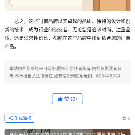
装
安
总之，这些门窗品牌以其卓越的品质、独特的设计和创
装
新的技术，成为行业的佼佼者。无论您是追求时尚、注重品
维
质，还是追求性价比，都能在这些品牌中找到适合您的门窗
修
产品。
门
业
本站内容及图片来自网络,版权归原作者所有,内容仅供读者参
资
考,不承担相关法律责任,如有侵犯请联系我们：609448834
讯
联
赞
(0)
系
我
生成海报
0
们
产业升级 合力突围 2024中国定制门窗高质量发展论坛