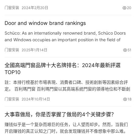
到今日头条客户端查看） 死缠烂打的男人在情场会一无所获，付出
门窗安装
2024年2月20日
20
跟收获会成反比，只因女人认为死缠烂打强行送上门的感情，不是
廉价，而是一文不值，女人堪比手里的沙，越想握住，流失越快。
Door and window brand rankings
一、用扬长避短的方式吸引女人 女人喜欢男人哪些长处，你需…
Schüco: As an internationally renowned brand, Schüco Doors
and Windows occupies an important position in the field of
high-end building doors and windows with its exquisite
门窗安装
2025年1月14日
51
craftsm…
全國高端門窗品牌十大名牌排名：2024年最新評選
TOP10
註：本排行榜基於市場表現、消費者口碑、技術創新等因素綜合評
定。 百利瑪門窗 百利瑪門窗以其高端系統門窗的領導地位和不斷創
新的產品設計，贏得市場的一致好評。品牌在現代法式輕奢門窗領
门窗安装
2024年10月14日
18
域的探索與實踐，確立瞭其在門窗美學領域的典范地位。 新豪軒門
窗 新豪軒門窗以其豐富的門窗品類和每年為數萬個傢庭提供定制解
大事靠做局，你是否掌握了做局的4个关键步骤？
決方案的能力，牢牢占據市場前列。品牌通過其卓越的設計和可靠
的質…
赚钱似乎是一个复杂而艰巨的任务，让人望而却步。然而，当我们
开启赚钱的真正认知之门时，就会发现赚钱并不像想象中那么难。