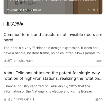
安
2023年11月17日 12:00:28
下一篇
装
维
相关推荐
修
Common forms and structures of invisible doors are
门
here!
业
The door is a very fashionable design expression. It does not
资
have a handle, no door frame, no holes, often allows people to
讯
have an illusion of \”that\’s not the door\…
旋转门
2025年2月4日
31
联
系
Anhui Feile has obtained the patent for single-way
我
rotation of high-iron stations, realizing the rotation
directional transmission effect
们
Finance Industry reported on February 17, 2025 that the
information of the National Knowledge and Rights Bureau
showed that Anhui Feile Automatic Door Manufacturing Co., Ltd.
旋转门
2025年2月17日
36
obtai…