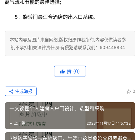
离气流和节能的最佳选择;
生
间
5：旋转门最适合酒店的出入口系统。
门
庭
本站内容及图片来自网络,版权归原作者所有,内容仅供读者参
院
考,不承担相关法律责任,如有侵犯请联系我们：609448834
大
门
赞
(0)
铸
铝
登录
注册
生成海报
0
门
一文读懂个人建房入户门设计、选型和采购
门
套
上一篇
2023年11月17日 11:57:32
安
装
3岁孩子脑袋卡在旋转门，生活中这类危险父母要避免