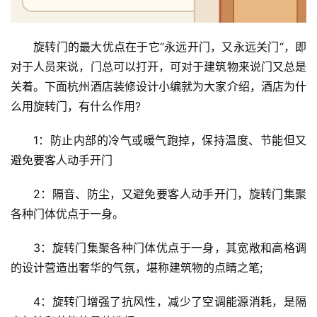
旋转门的最大优点在于它“永远开门，又永远关门“，即
对于人员来说，门总可以打开，可对于建筑物来说门又总是
关着。下面杭州酒店装修设计小编就为大家介绍，酒店为什
么用旋转门，有什么作用?
首
页
1：防止内部的冷气或暖气跑掉，保持温度、节能但又
避免要客人动手开门
入
户
2：隔音、防尘，又避免要客人动手开门，旋转门集聚
门
各种门体优点于一身。
卧
3：旋转门集聚各种门体优点于一身，其宽敞和高格调
室
的设计营造出奢华的气氛，堪称建筑物的点睛之笔;
门
4：旋转门增强了抗风性，减少了空调能源消耗，是隔
卫