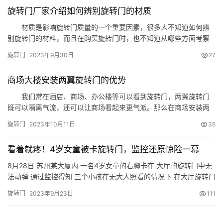
旋转门厂家介绍如何辨别旋转门的材质
材质是影响旋转门质量的一个重要因素，很多人不知道如何辨
别旋转门的材料，而且在购买旋转门时，也不知道从哪些方面考察
材质。下面西恩旋转门厂家教您如何辨别旋转门的材质。 1、从
旋转门
2023年9月30日
27
旋转门型材的强度来看，抗拉强度应达到每平方米毫米157牛顿，屈
服强度要达到每平方毫米108牛顿。选购时，可用手适度弯曲型材，
商场大楼安装两翼旋转门的优势
松手后应能复原状。 2、从色度来看，同一根铝合金型材色…
我们常在酒店、商场、办公楼等可以看到旋转门，两翼旋转门
既可以隔离气流，还可以让商场看起来更气派。那么在商场安装两
翼旋转门有什么优势呢?西恩旋转门厂家为您详细讲解。 两翼旋
旋转门
2023年10月11日
35
转门具有平滑门和自动旋转的优点，非常适合商场、办公楼装修。
两翼旋转门在进出口柱和旋转展示箱直框上，各有一套接触安全感
看着就疼！4岁女童被卡旋转门，监控还原惊险一幕
应条，旋转门内展示箱前有两对慢速安全感应器，当人或物品接触
旋转门翼…
8月28日 苏州某大厦内 一名4岁女童的右脚卡在 大厅的旋转门中无
法动弹 通过监控得知 三个小孩在无大人照看的情况下 在大厅旋转门
中奔跑嬉闹 一个不小心 该4岁女童重重地滑倒在地 右脚踝也顺势被
旋转门
2023年9月23日
111
门缝牢牢卡住 消防员接到报警后立即到场 为女童做好万全的防护措
施后 利用切割机、撬棒等工具 将金属门框拆除 经过10分钟的紧张
救援 成功救出被卡女童 女童大腿根部受轻…