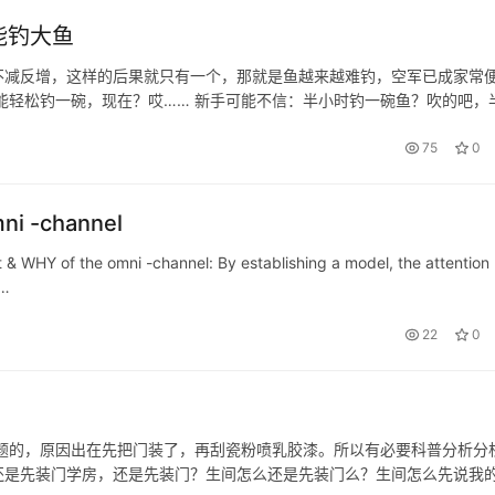
能钓大鱼
不减反增，这样的后果就只有一个，那就是鱼越来越难钓，空军已成家常
能轻松钓一碗，现在？哎…… 新手可能不信：半小时钓一碗鱼？吹的吧，
为自己恰好经历过～当然，好汉不提当年勇，况且那时候凭借的也不是技
75
0
mni -channel
hat & WHY of the omni -channel: By establishing a model, the attention
,…
22
0
题的，原因出在先把门装了，再刮瓷粉喷乳胶漆。所以有必要科普分析分
还是先装门学房，还是先装门？生间怎么还是先装门么？生间怎么先说我