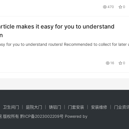
门？怎么装？耐心看后装字一招。如果先装门，先别喷，往后看。那么后面
470
0
article makes it easy for you to understand
n
 easy for you to understand routers! Recommended to collect for later 
16
0
卫生间门
庭院大门
铸铝门
门套安装
安装维修
门业资
夏门网 版权所有
黔ICP备2023002209号
Powered by