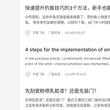
快速提升钓鱼技巧的3个方法，新手也
众所周知，这些年鱼资源是越来越差了，而钓鱼人倒是
饭。 很多老钓友都在感慨，以前钓个鱼，出门半小时就
时怕是连钓具都没支棱起来。 我想说这并不是吹牛，因
恰好是在…
华夏门网
门窗安装
2024年3月3日
4 steps for the implementation of o
In the previous article, I preliminarily introduced W
point of the omni -channel attention was dismantled
华夏门网
门窗安装
2025年1月30日
先刮瓷粉喷乳胶漆？还是先装门？
先喷乳胶漆？还是先装门？ 最近又遇到几家门装好出问
之前有很多股析分析坯房，到底是先刮瓷粉，之前有很