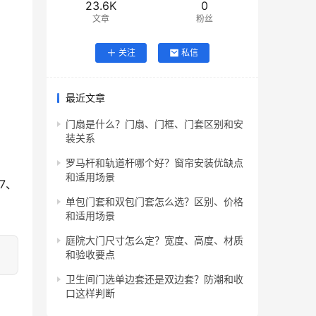
23.6K
0
文章
粉丝
关注
私信
最近文章
门扇是什么？门扇、门框、门套区别和安
装关系
罗马杆和轨道杆哪个好？窗帘安装优缺点
和适用场景
7、
单包门套和双包门套怎么选？区别、价格
和适用场景
庭院大门尺寸怎么定？宽度、高度、材质
和验收要点
卫生间门选单边套还是双边套？防潮和收
口这样判断