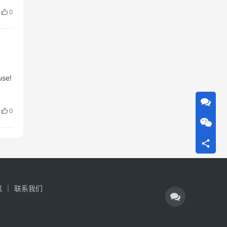
刮瓷
0
use!
0
讯
联系我们