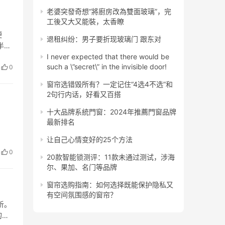
老婆突發奇想“將廚房改為雙面玻璃”，完
工後又大又能裝，太香瞭
便
退租纠纷：男子要折现玻璃门 跟东对
半小
术，
I never expected that there would be
such a \”secret\” in the invisible door!
0
窗帘选错毁所有？一定记住“4选4不选”和
2句行内话，好看又百搭
十大品牌系統門窗：2024年推薦門窗品牌
最新排名
让自己心情变好的25个方法
0
20款智能锁测评：11款未通过测试，涉海
尔、果加、名门等品牌
窗帘选购指南：如何选择既能保护隐私又
有空间氛围感的窗帘？
析。
的观