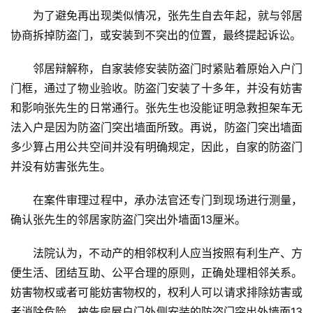
为了避免再出现类似情况，张先生自去年起，就与邻居
入
户
协商拆掉防盗门，或安装到不突出的位置，最终提起诉讼。
门
邻居辩解称，自家装修安装防盗门时紧贴着原始入户门
门框，通过了物业验收。防盗门安装了十多年，并没有妨害
卧
室
和影响张先生的日常通行。张先生也没能证明急救担架车无
门
法入户是因为防盗门突出墙面所致。再说，防盗门突出墙面
多少算占用公共空间并没有明确规定，因此，自家的防盗门
卫
并没有妨害张先生。
生
间
在案件审理过程中，承办法官还专门到现场进行测量，
门
确认张先生的邻居家防盗门突出外墙面13厘米。
庭
法院认为，不动产的相邻权利人应当按照有利生产、方
院
便生活、团结互助、公平合理的原则，正确处理相邻关系。
大
妨害物权或者可能妨害物权的，权利人可以请求排除妨害或
门
者消除危险。被告房屋户门外侧安装的防盗门突出外墙面13