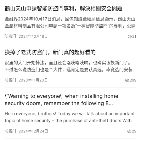
鶴山天山申請智能防盜門專利，解決相關安全問題
金融界2024年10月17日消息，國傢知識產權局信息顯示，鶴山天山
金屬材料制品有限公司申請一項名為“一種智能防盜門”的專利，公開
號CN 118774549 A，申請日期為2024年7月。 專利摘要顯示，本
防盗门
2024年10月18日
21
發明屬於防盜門技術領域，具體的說是一種智能防盜門，包括門框
和防盜門主體，所述門框內腔與防盜門主體轉動連接，所述防盜門
换掉了老式防盗门，新门真的超好看的
主體一端面開設有拿取口，所述拿取口內腔設…
家里的大门开始掉漆，而且还会咯吱咯吱响，也确实该换新门了。
不过怎么说防盗门也是个大件，选肯定是要认真选，毕竟选门安装
还有售后一系列问题不处理后还是挺麻烦的。 最后经过各种对比，
防盗门
2023年11月20日
299
结合自身需求和预算，最后选中了星月神一款入户门，还是头一次
在线上买门，就选中了线上专卖款C1018W苍穹； 我家门口不算
\”Warning to everyone\” when installing home
大，子母门也就没有必要了，在线上下单之后他们就和我约好了时
security doors, remember the following 8
间安排…
purchasing tips to avoid any pitfalls during
Hello everyone, brothers! Today we will talk about an important
installation.
topic of home security – the purchase of anti-theft doors With
the development of society and the improvement …
防盗门
2024年12月24日
29