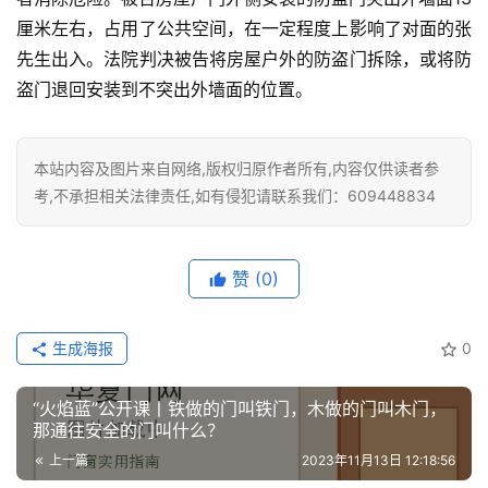
厘米左右，占用了公共空间，在一定程度上影响了对面的张
铸
先生出入。法院判决被告将房屋户外的防盗门拆除，或将防
铝
登录
注册
盗门退回安装到不突出外墙面的位置。
门
门
本站内容及图片来自网络,版权归原作者所有,内容仅供读者参
套
考,不承担相关法律责任,如有侵犯请联系我们：609448834
安
装
赞
(0)
安
装
维
生成海报
0
修
“火焰蓝”公开课丨铁做的门叫铁门，木做的门叫木门，
门
那通往安全的门叫什么？
业
上一篇
2023年11月13日 12:18:56
资