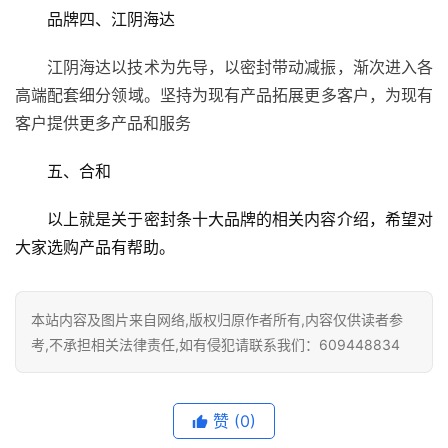
院
品牌四、江阴海达
大
门
江阴海达以技术为先导，以密封带动减振，渐次进入各
高端配套细分领域。坚持为现有产品拓展更多客户，为现有
铸
客户提供更多产品和服务
铝
登录
注册
门
五、合和
以上就是关于密封条十大品牌的相关内容介绍，希望对
门
套
大家选购产品有帮助。
安
装
本站内容及图片来自网络,版权归原作者所有,内容仅供读者参
考,不承担相关法律责任,如有侵犯请联系我们：609448834
安
装
维
修
赞
(0)