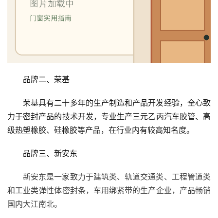
首
页
入
户
门
品牌二、荣基
卧
荣基具有二十多年的生产制造和产品开发经验，全心致
室
力于密封产品的技术开发，专业生产三元乙丙汽车胶管、高
门
级热塑橡胶、硅橡胶等产品，在行业内有较高知名度。
卫
品牌三、新安东
生
间
新安东是一家致力于建筑类、轨道交通类、工程管道类
门
和工业类弹性体密封条，车用绑紧带的生产企业，产品畅销
国内大江南北。
庭