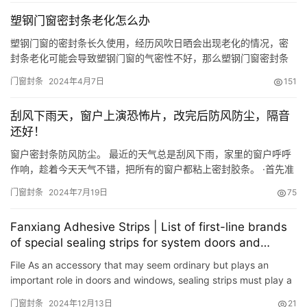
TPR、SEBS）、矽膠等材質擠出形成。 熱塑性彈性體TPE，又稱人
塑钢门窗密封条老化怎么办
造橡膠或合成橡膠，多年前在歐洲國傢被廣泛應用於門窗行業，…
塑钢门窗的密封条长久使用，经历风吹日晒会出现老化的情况，密
封条老化可能会导致塑钢门窗的气密性不好，那么塑钢门窗密封条
老化怎么办呢？今日就由小编为你一一解答。 同城服务，不乱收费
门窗封条
2024年4月7日
151
戳下方小程序，30分钟上门☟ （此处已添加小程序，请到今日头条
客户端查看） 塑钢门窗的密封条老化、开裂可能会导致塑钢门窗日
刮风下雨天，窗户上演恐怖片，改完后防风防尘，隔音
常漏风、雨天渗水的问题，如果塑钢门窗的密封条出现老化需要及
还好！
时…
窗户密封条防风防尘。 最近的天气总是刮风下雨，家里的窗户呼呼
作响，趁着今天天气不错，把所有的窗户都粘上密封胶条。 ·首先准
备好材料和工具，把窗户擦干净。 ·测量窗户三边的外径尺寸，裁剪
门窗封条
2024年7月19日
75
出合适长度的密封胶条。 ·用剪刀剪出一个直角，剪成这样就可以
了。 ·接着重复两次操作，把第一个边剪成斜角。 ·然后撕掉密封条
Fanxiang Adhesive Strips | List of first-line brands
背面的双面胶粘在窗户上，用力按压，注意要从第一个转角…
of special sealing strips for system doors and
windows
File As an accessory that may seem ordinary but plays an
important role in doors and windows, sealing strips must play a
decisive role. The sealing performance of a door or window …
门窗封条
2024年12月13日
21