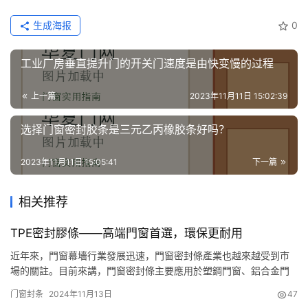
门
生成海报
0
业
资
工业厂房垂直提升门的开关门速度是由快变慢的过程
讯
上一篇
2023年11月11日 15:02:39
联
系
选择门窗密封胶条是三元乙丙橡胶条好吗？
我
们
2023年11月11日 15:05:41
下一篇
相关推荐
TPE密封膠條——高端門窗首選，環保更耐用
近年來，門窗幕墻行業發展迅速，門窗密封條產業也越來越受到市
場的關註。目前來講，門窗密封條主要應用於塑鋼門窗、鋁合金門
窗、木門窗等建築裝飾門窗。 市場上的塑鋼門窗密封條一般由
门窗封条
2024年11月13日
47
PVC、改性PVC、三元乙丙、彈性體密封條（包括TPV、TPE、