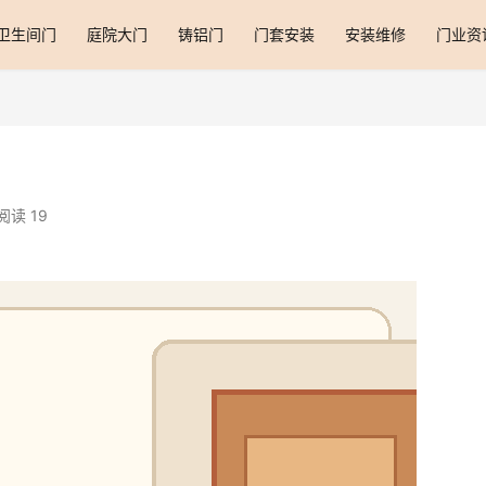
卫生间门
庭院大门
铸铝门
门套安装
安装维修
门业资
阅读 19