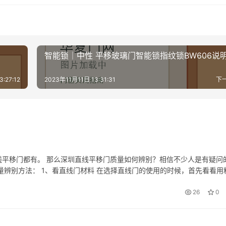
智能锁｜中性 平移玻璃门智能锁指纹锁BW606说
:27:12
2023年11月11日 13:31:31
下
平移门都有。 那么深圳直线平移门质量如何辨别？相信不少人是有疑问
量辨别方法： 1、看直线门材料 在选择直线门的使用的时候，首先看看用
还是强度都是非常重要的，制作首先应该达到国家规定的标准，使用厚度
26
0