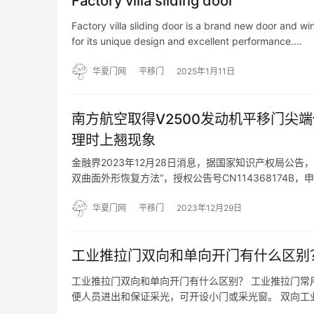
Factory villa sliding door
Factory villa sliding door is a brand new door and w
for its unique design and excellent performance.…
华夏门网
平移门
2025年1月11日
南方航空取得V2500发动机平移门尖
理时上翘现象
金融界2023年12月28日消息，据国家知识产权局公告
双曲面外形恢复方法“，授权公告号CN114368174B，
门尖端修理双曲面外形恢复方法，包括以下步骤：(1)选
华夏门网
平移门
2023年12月29日
工业推拉门双向和单向开门有什么区别
工业推拉门双向和单向开门有什么区别？ 工业推拉门常
便人员进出和保证采光，可开设小门或采光窗。 双向工
流行的厂房大门。因其开门方向可以左右平移，因此被