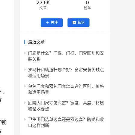
23.6K
0
文章
粉丝
关注
私信
最近文章
门扇是什么？门扇、门框、门套区别和安
装关系
罗马杆和轨道杆哪个好？窗帘安装优缺点
和适用场景
单包门套和双包门套怎么选？区别、价格
步，
和适用场景
青
庭院大门尺寸怎么定？宽度、高度、材质
和验收要点
卫生间门选单边套还是双边套？防潮和收
护能
口这样判断
传