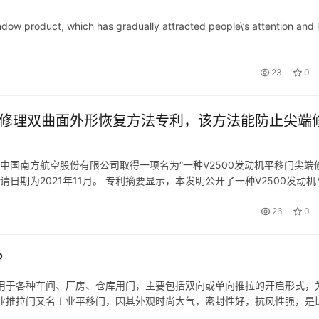
indow product, which has gradually attracted people\’s attention and 
23
0
端修理双曲面外形恢复方法专利，该方法能防止尖端
，中国南方航空股份有限公司取得一项名为“一种V2500发动机平移门尖端
申请日期为2021年11月。 专利摘要显示，本发明公开了一种V2500发动
取V2500发动机平移门尖端下侧的凸起金属…
26
0
？
用于各种车间、厂房、仓库用门，主要包括双向或单向推拉的开启形式，
业推拉门又名工业平移门，因其外观时尚大气，密封性好，抗风性强，是
称为双向推拉门。双向推拉门一共有两扇门体，适用于门洞跨度较大的厂