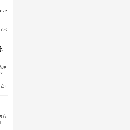
love
0
修
修理
机平移
0
为方
比较
区。