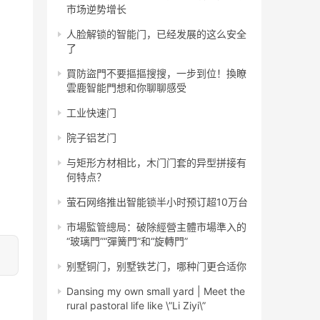
市场逆势增长
人脸解锁的智能门，已经发展的这么安全
了
買防盜門不要摳摳搜搜，一步到位！換瞭
雲鹿智能門想和你聊聊感受
工业快速门
院子铝艺门
与矩形方材相比，木门门套的异型拼接有
何特点？
萤石网络推出智能锁半小时预订超10万台
市場監管總局：破除經營主體市場準入的
“玻璃門”“彈簧門”和“旋轉門”
别墅铜门，别墅铁艺门，哪种门更合适你
Dansing my own small yard | Meet the
rural pastoral life like \”Li Ziyi\”