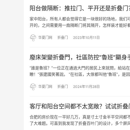
阳台做隔断：推拉门、平开还是折叠门
家中阳台，所有人都会觉得它是一块很好的场地，我们
开的，之间需要用一扇隔断门将其隔开，怎样装才能好看
的分割、遮掩等等都是那么简单但又不失变化。阳台装
色的推拉…
华夏门网
折叠门
2023年10月11日
廢床架變折疊門，社區防控“魯班”顯身
“誰是魯班？”一位正在通過大門的居民上來就問，給站在
瞭！”張建國笑著說。 “在社區，大傢都叫他“魯班”，
通州區中倉街道小園社區南小園，正在門口值勤的張建
华夏门网
折叠门
2024年11月28日
客厅和阳台空间都不太宽敞？试试折叠
合肥的房价现在一平好几万，真是寸土寸金半平空间都
了大难题。可直到我发现了折叠百叶门的设计，多个屏风
便给大家找到一种替代方法：百叶折叠门的设计！ 1保