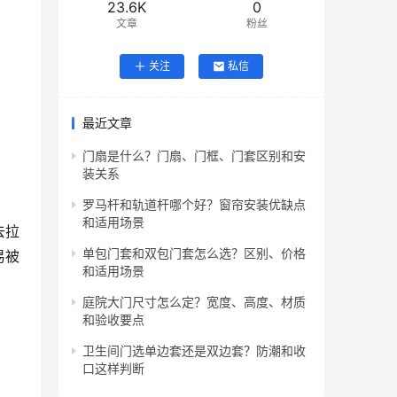
23.6K
0
文章
粉丝
关注
私信
最近文章
门扇是什么？门扇、门框、门套区别和安
装关系
罗马杆和轨道杆哪个好？窗帘安装优缺点
和适用场景
去拉
单包门套和双包门套怎么选？区别、价格
易被
和适用场景
庭院大门尺寸怎么定？宽度、高度、材质
和验收要点
卫生间门选单边套还是双边套？防潮和收
口这样判断