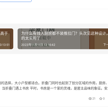
比高于
为什么有钱人厨房都不装推拉门？头次见这种设计
的太实用了
:13:51
2023年11月11日 13:16:42
下
用的选择，大小户型都适合。折叠门同时也起到了划分区域的作用，厨房
 当折叠门遇上书房 平时，书房是一个家的灵魂，是屋主品味的象征。安
地方；拉开门，把书房空间纳入到公共区域，让空间显得更加宽敞，是一
21
0