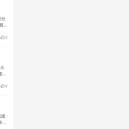
是分
其中
，白
0
兒火
走進
0
就成
今天
门就