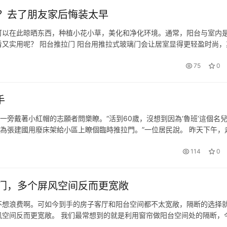
？去了朋友家后悔装太早
可以在此晾晒东西，种植小花小草，美化和净化环境。通常，阳台与室内
又实用呢？ 阳台推拉门 阳台用推拉式玻璃门会让居室显得更轻盈时尚，
推拉门是大部分人的选择，它不仅能节省空间，又能为家居空间更添风采
75
0
手
一旁戴著小紅帽的志願者問樂瞭。“活到60歲，沒想到因為‘魯班’這個名
是因為張建國用廢床架給小區上瞭個臨時推拉門。”一位居民說。 昨天下午，
國，回手一勾一提，三扇門折成一扇，一條近2米寬的通道空瞭出來。…
114
0
门，多个屏风空间反而更宽敞
不想浪费啊。可如今到手的房子客厅和阳台空间都不太宽敞，隔断的选择
空间反而更宽敞。 我们最常想到的就是利用窗帘做阳台空间处的隔断，
护隐私的同时引入光线 虽然要起到隔断的作用，光线也需要保证。而百叶