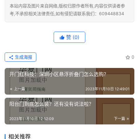
铝
本站内容及图片来自网络,版权归原作者所有,内容仅供读者参
登录
注册
门
考,不承担相关法律责任,如有侵犯请联系我们：609448834
门
套
赞
(0)
安
装
生成海报
0
安
开门红科技：深圳小区悬浮折叠门怎么选购？
装
维
上一篇
2023年11月10日 12:49:01
修
阳台门到底怎么装？还有没有说法啦？
门
业
2023年11月10日 12:52:09
下一篇
资
讯
相关推荐