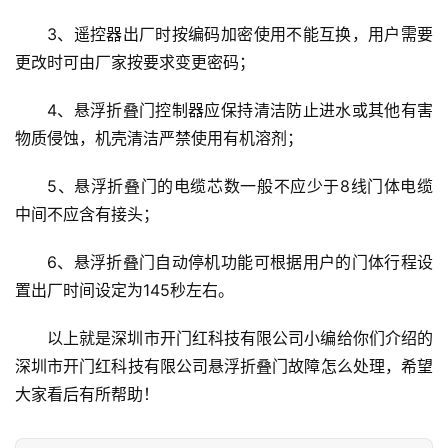
户
门
3、遥控器出厂时按编码加密使用不能互换，用户需要
更改时可由厂家按要求变更密码；
卧
室
4、悬浮折叠门控制器应保持清洁防止进水或其他有害
门
物质侵蚀，机壳清洁严禁使用有机溶剂；
卫
5、悬浮折叠门的电缆芯数一般不应少于8线门体电缆
生
中间不应含有接头；
间
门
6、悬浮折叠门自动停机功能可根据用户的门体行程设
置出厂时间设定为145秒左右。
庭
院
以上就是深圳市开门红科技有限公司小编给你们介绍的
大
深圳市开门红科技有限公司悬浮折叠门故障怎么处理，希望
门
大家看后有所帮助！
铸