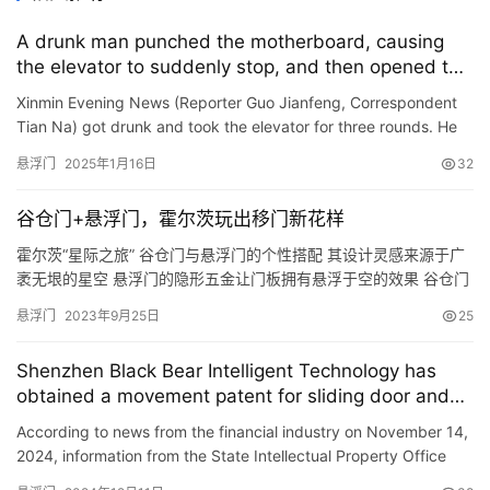
联
A drunk man punched the motherboard, causing
系
the elevator to suddenly stop, and then opened the
我
elevator door with his bare hands and was charged
Xinmin Evening News (Reporter Guo Jianfeng, Correspondent
们
Tian Na) got drunk and took the elevator for three rounds. He
hit the control panel with his fists, causing the elevator t…
悬浮门
2025年1月16日
32
谷仓门+悬浮门，霍尔茨玩出移门新花样
霍尔茨“星际之旅” 谷仓门与悬浮门的个性搭配 其设计灵感来源于广
袤无垠的星空 悬浮门的隐形五金让门板拥有悬浮于空的效果 谷仓门
的裸露滑轨质朴又够酷 在模糊门墙边界的同时 明晰了家居空间的时
悬浮门
2023年9月25日
25
尚个性 金色森林花色悬浮门 从表面看不出任何五金 而且轨道隐形，
自由移动 米兰橡木花色谷仓门 裸露于外的滑轨滑轮尽显豪爽粗犷 更
Shenzhen Black Bear Intelligent Technology has
增加了空间的格调感 搭配简约家居风格 满足全…
obtained a movement patent for sliding door and
floating door openers, making the door opening and
According to news from the financial industry on November 14,
closing process more stable.
2024, information from the State Intellectual Property Office
shows that Shenzhen Black Bear Intelligent Technology Co…