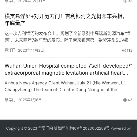
悬浮门
2024年12月11日
38
横贯悬浮屏+对开剪刀门！吉利银河之光概念车亮相，
年底量产
这一次吉利银河的发布会上，规划了全新系列中高端新能源汽车“银
河”，未来两年7款车型的发布。除了带来银河第一款紧凑型SUV银
河L7的发布，还带来一款正是未来重头戏的智能宽体电动轿跑——
悬浮门
2023年11月2日
112
“银河之光”，名字取的很大，让我们一起来看看吧。 银河之光这一
款车型在先前的预告片就有所露面，在发布会上吉利汽车副总裁陈
Wuhan Union Hospital completed \”self-developed\”
政为它做了设计理念的阐释。 新车采用了吉利银河的新标识LO…
extracorporeal magnetic levitation artificial heart
implantation surgery
Xinhua News Agency Client Wuhan, July 21 (Nie Wenwen, Li
Changzheng) The team of Director Dong Nianguo of the
Department of Cardiac and Vascular Surgery of Union Hospital
悬浮门
2025年1月6日
43
Affiliate…
Copyright © 2023 华夏门网 版权所有
黔ICP备2023002209号
Powered by