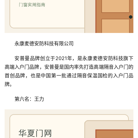
门
门
套
安
永康麦德安防科技有限公司
装
安普曼品牌创立于2021年，是永康麦德安防科技旗下
安
高端入户门品牌，安普曼是国内率先打造高端隔音入户门的
装
首创品牌，也是中国第一批通过隔音保温国检的入户门品
维
修
牌。
第六名：王力
门
业
资
讯