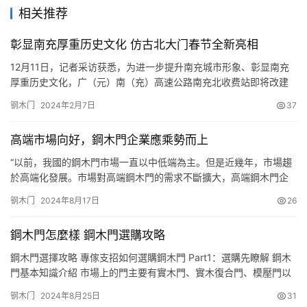
相关推荐
彰显南充厚重历史文化 仿古北大门春节全新亮相
12月11日，记者采访获悉，为进一步提升南充城市形象、彰显南充
厚重历史文化，广（元）南（充）高速公路南充北收费站即将改建
成仿古风格钢木结构收费站。 当日上午，记者在广南高速公路南充
钢木门
2024年2月7日
37
北收费站看到，施工人员正在加紧施工，收费站仿古风格轮廓初
显。“改造后的南充北收费站为12柱二楼式汉唐风格建筑，其中，主
高端市場向好，鋼木門企業應乘勢而上
楼高15.6米、次楼高9米，原有的2组照明灯增加到4至5组，并…
“以前，我國的鋼木門市場一直以中低端為主。但是近幾年，市場趨
於高端化發展。市場對高端鋼木門的需求不斷擴大，高端鋼木門企
業的發展將會逐步得到提升。”鋼木門業內專傢表示，前幾年，高端
钢木门
2024年8月17日
26
市場因其需求量不大，再加上社會消費水平較低的原因，發展一直
處於“停滯不前”狀況。然而，隨著我國經濟高速發展，人民消費水平
鋼木門怎麼樣 鋼木門選購攻略
日益提高，越來越多的消費者對 傢居 生活有瞭更高的要求，高端
鋼…
鋼木門選擇攻略 專傢支招如何選購鋼木門 Part1：選購先瞭解 鋼木
門基本知識介紹 市場上的門主要有實木門、實木復合門、模壓門以
及鋼木門幾種，其中鋼木門是順應人們環保意識增強而生。鋼木門
钢木门
2024年8月25日
31
擺脫瞭傳統門對天然木材的依賴，大大減少瞭木材的使用，同時造