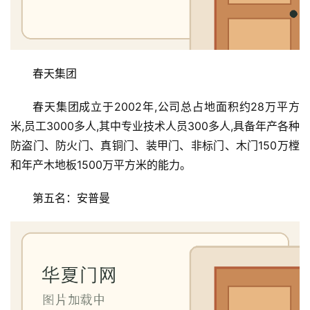
门
卧
室
春天集团
门
春天集团成立于2002年,公司总占地面积约28万平方
卫
米,员工3000多人,其中专业技术人员300多人,具备年产各种
生
防盗门、防火门、真铜门、装甲门、非标门、木门150万樘
间
门
和年产木地板1500万平方米的能力。
第五名：安普曼
庭
院
大
门
铸
铝
登录
注册