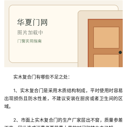
院
大
门
铸
铝
登录
注册
门
门
套
安
实木复合门有哪些不足之处：
装
1、实木复合门是采用木质结构制成，平时使用时容易
安
出现损伤且防水性差，不建议安装在厨房或者卫生间的区
装
域。
维
修
2、市面上实木复合门的生产厂家层出不窗，质量参差