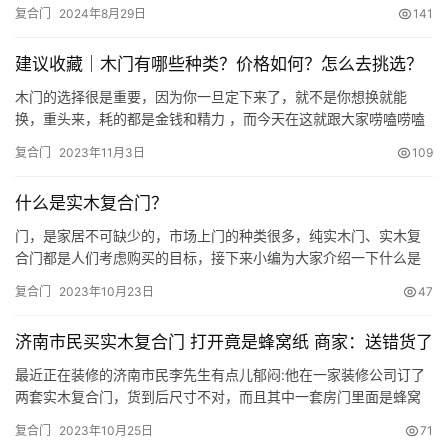
並且是需要定制過程是需要時間的，從簽訂合同開始，到專業團隊
复合门
2024年8月29日
141
上門量尺，再到加工生產，每一個環節都涉及多道生產工序，木門
的生產周期一般在45天左右，所以木門一般都是要開工前或開工初
建议收藏｜木门有哪些种类？价格如何？怎么去挑选？
期就要把門定下來瞭，這樣可以大大節省裝修周期。 那木門怎麼選
呢？（復…
木门的选择很是重要，因为你一旦定下来了，就不是你想换就能
换，重头来，耗的都是金钱和精力 ，而今天在这就跟大家唠嗑唠嗑
装修，怎么选木门？ 一，木门的种类和对应价格 根据芯材、制作工
复合门
2023年11月3日
109
艺以及使用用途的不同，常见的木门大致分为七类： 1.模压门：200
元左右 是由两片带造型和仿真木纹的高密度纤维模压门皮板经机械
什么是实木复合门？
压制而成。由于门板内是空心的，自然隔音效果相对实木门来说…
门，是家居不可缺少的，市场上门的种类很多，纯实木门、实木复
合门都是人们考虑购买的目标，接下来小编为大家介绍一下什么是
实木复合门。 实木复合门的门芯多以松木、杉木或进口填充材料等
复合门
2023年10月23日
47
粘合而成，一般高级的实木复合门，其门芯多为优质白松，表面则
为实木单板。由于白松密度小、重量轻，且较容易控制含水率，因
济南市民买实木复合门 打开竟是蜂窝纸 商家：送错货了
而成品门的重量都较轻，也不易变形、开裂。另外，实木复合门还
具有保温、…
最近正在装修的济南市民李先生有点儿郁闷:他在一家装修公司订了
两套实木复合门，货到后尺寸不对，而且其中一套房门里面是蜂窝
纸。事后，李先生非常生气，要求装修公司给予三倍赔偿。4月25日
复合门
2023年10月25日
71
下午，生活日报记者跟随李先生来到装修公司，与工作人员进行了