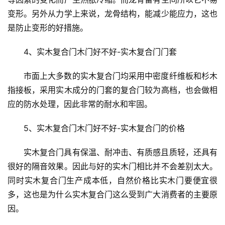
首
变形。另外从力学上来说，龙骨结构，能减少能应力，这也
页
是防止变形的好措施。
入
4、实木复合门木门好不好-实木复合门门套
户
门
市面上大多数的实木复合门均采用中密度纤维板和杉木
指接板，采用实木成分的门套的复合门较为高档，也会做相
卧
应的防水处理，因此非常的耐水和牢固。
室
门
5、实木复合门木门好不好-实木复合门的价格
实木复合门具有保温、耐冲击、有质感且质轻，还具有
卫
生
很好的隔音效果。因此与好的实木门相比并不会差别太大。
间
同时实木复合门生产成本低，自然价格比实木门要便宜很
门
多，这也是为什么实木复合门这么受到广大消费者的主要原
因。
庭