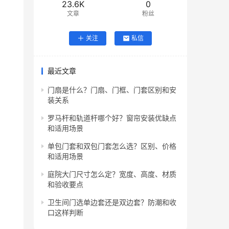
23.6K
0
文章
粉丝
关注
私信
最近文章
门扇是什么？门扇、门框、门套区别和安
装关系
罗马杆和轨道杆哪个好？窗帘安装优缺点
和适用场景
单包门套和双包门套怎么选？区别、价格
和适用场景
庭院大门尺寸怎么定？宽度、高度、材质
和验收要点
卫生间门选单边套还是双边套？防潮和收
口这样判断