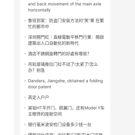
and back movement of the main axle
horizontally
鲁班到家：防盗门安装方法的“笑”果 在繁
忙的都市中
深圳開門紅｜直線電動平移門行業：開啟
建築出入口自動化的新時代
酒店不銹鋼旋轉門的好處有哪些？
吊轨玻璃推拉门拉不动了!太紧了!怎么
办？别急
Danders, Jiangshe, obtained a folding
door patent
高定入户户
昊铂HT平开门、鸥翼门，还有Model Y车
主眼馋的座舱空间
银行毫米波安检门设备多少钱一台
爆款对比评测：内行看“门道”实木门这样