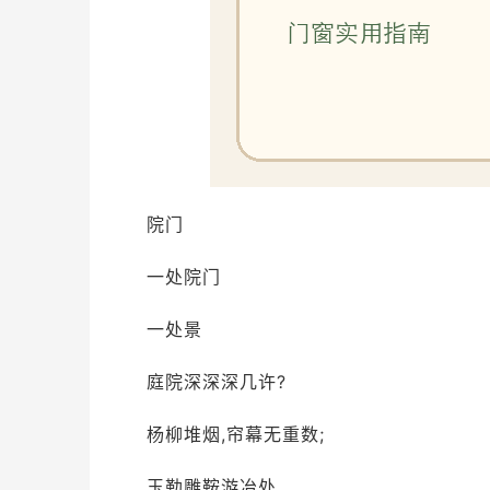
院门
一处院门
一处景
庭院深深深几许?
杨柳堆烟,帘幕无重数;
玉勒雕鞍游冶处,