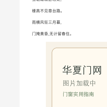
楼高不见章台路。
雨横风狂三月暮,
门掩黄昏,无计留春住。