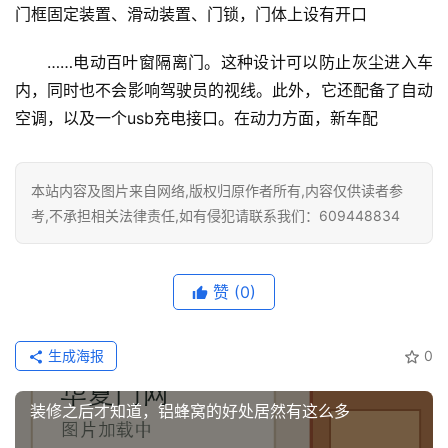
门框固定装置、滑动装置、门锁，门体上设有开口
卫
……电动百叶窗隔离门。这种设计可以防止灰尘进入车
生
内，同时也不会影响驾驶员的视线。此外，它还配备了自动
间
空调，以及一个usb充电接口。在动力方面，新车配
门
庭
本站内容及图片来自网络,版权归原作者所有,内容仅供读者参
院
考,不承担相关法律责任,如有侵犯请联系我们：609448834
大
门
赞
(0)
铸
铝
登录
注册
门
生成海报
0
门
装修之后才知道，铝蜂窝的好处居然有这么多
套