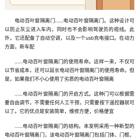
电动百叶窗隔离门……电动百叶窗隔离门。这种设计可
以防止灰尘进入车内，同时也不会影响驾驶员的视线。此
外，它还配备了自动空调，以及一个usb充电接口。在动力
方面，新车配
……电动百叶窗隔离门的使用寿命。这样一来，不仅可
首
以节省成本，还可以延长电动百叶窗隔离门的使用寿命。但
页
是，如果我们不小心使用了劣质的电动百叶窗隔离
入
……电动百叶窗隔离门的开启方式。这种门可以根据需
户
要自由调节，不需要任何人工干预，只需要按下遥控器就可
门
以了。它的优点是安装简单，维修方便，价格便宜
卧
……电动百叶窗隔离门的结构。本发明采用一种新型的
室
电动百叶窗隔离门，该电动百叶窗隔离门包括门体、门框、
门