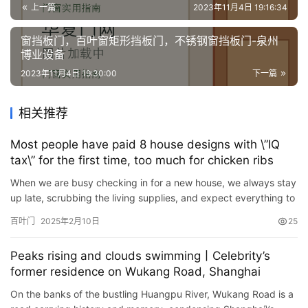
安
上一篇
2023年11月4日 19:16:34
装
窗挡板门，百叶窗矩形挡板门，不锈钢窗挡板门-泉州
博业设备
安
装
2023年11月4日 19:30:00
下一篇
维
修
相关推荐
Most people have paid 8 house designs with \”IQ
门
tax\” for the first time, too much for chicken ribs
业
资
When we are busy checking in for a new house, we always stay
讯
up late, scrubbing the living supplies, and expect everything to
be perfect. But sometimes, we will also fall into some…
百叶门
2025年2月10日
25
联
系
Peaks rising and clouds swimming丨Celebrity’s
我
former residence on Wukang Road, Shanghai
们
On the banks of the bustling Huangpu River, Wukang Road is a