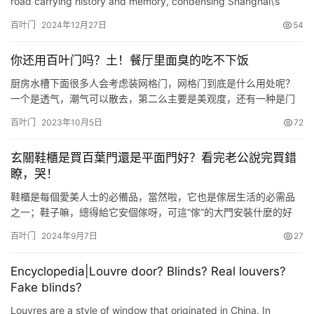
road carrying history and memory, condensing Shanghai\’s
century-old modern splendor and witnessing the vicissitu…
百叶门
2024年12月27日
54
你还用百叶门吗？土！餐厅里面臭的吃不下饭
厨房水槽下面很多人会考虑装网格门，网格门到底是什么用处呢？
一个是透气，潮气可以散去，第二么主要是美观度，还有一种是门
是百叶门，百叶门一般很多地方可以用，鞋柜，衣柜，门窗等都可
百叶门
2023年10月5日
72
以的，网格门一般用在厨房间，而且只能配实木的橱柜才可以做，
费用不便宜，一般一个门估计要千把块钱 鞋柜的百叶门，这种是真
玄關鞋櫃是買百葉門還是平面門好？看完老公說完買錯
实的百叶门，可以透气，但是不建议现场做，因为油漆根本就做不
瞭，哭！
好，很多你…
鞋櫃是每個愛美人士的必備品，當然啦，它也是傢居生活的必需品
之一；鞋子嘛，總得給它安個傢呀，可這“傢”的大門安裝什麼的好
呢？百葉門還是平面門呢？ 一、透氣性 這一點無疑是百葉門完勝，
百叶门
2024年9月7日
27
可能這也是很多朋友選擇百葉門的原因所在；鞋子放在百葉門鞋櫃
中通風透氣，不會有捂著的可能；但要是平面門就會閉塞不透氣，
Encyclopedia|Louvre door? Blinds? Real louvers?
鞋子放在鞋櫃裡，各種鞋子會有混合的異味產生，雖然不會散發出
Fake blinds?
來，但…
Louvres are a style of window that originated in China. In