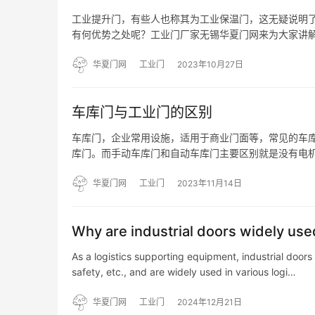
工业提升门，有些人也称其为工业保温门，这无疑说明
有何优势之处呢？工业门厂家无锡华夏门网来为大家讲解
中间填充聚氨酯发泡材料所组成的，门板的整体厚度一般
当不错…
华夏门网
工业门
2023年10月27日
车库门与工业门的区别
车库门，企业常用设施，适用于商业门面等，常见的车
库门。而手动车库门和自动车库门主要区别就是没有电机
运行，由扭簧系统或配重系统来保障门体平衡的一种工
外门上。 …
华夏门网
工业门
2023年11月14日
Why are industrial doors widely used
As a logistics supporting equipment, industrial doors h
safety, etc., and are widely used in various logi…
华夏门网
工业门
2024年12月21日