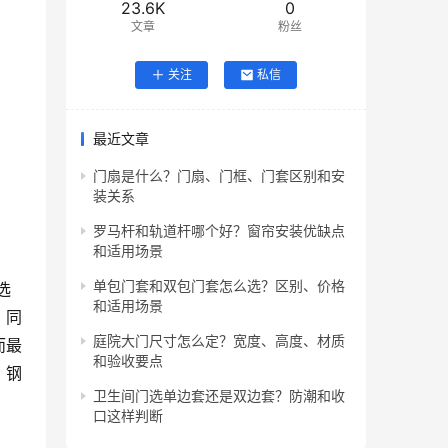
23.6K
0
文章
粉丝
关注
私信
最近文章
门扇是什么？门扇、门框、门套区别和安
装关系
罗马杆和轨道杆哪个好？窗帘安装优缺点
和适用场景
单包门套和双包门套怎么选？区别、价格
和适用场景
，同
庭院大门尺寸怎么定？宽度、高度、材质
而最
和验收要点
、钢
卫生间门选单边套还是双边套？防潮和收
口这样判断