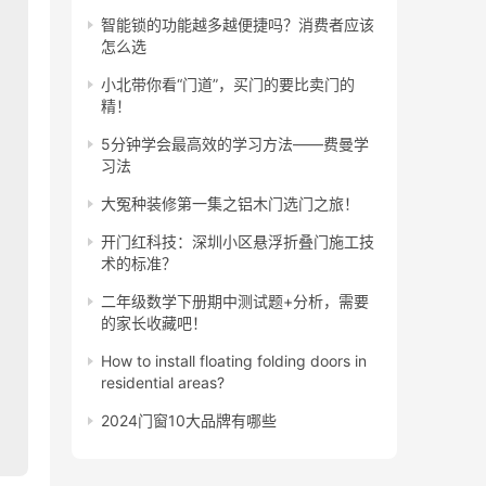
智能锁的功能越多越便捷吗？消费者应该
怎么选
小北带你看“门道”，买门的要比卖门的
精！
5分钟学会最高效的学习方法——费曼学
习法
大冤种装修第一集之铝木门选门之旅！
开门红科技：深圳小区悬浮折叠门施工技
术的标准？
二年级数学下册期中测试题+分析，需要
的家长收藏吧！
How to install floating folding doors in
residential areas?
2024门窗10大品牌有哪些