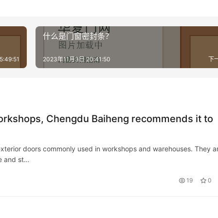
什么是门窗密封条？
:49:51
2023年11月3日 20:41:50
下
r workshops, Chengdu Baiheng recommends it to
s , exterior doors commonly used in workshops and warehouses. They a
e and st…
19
0