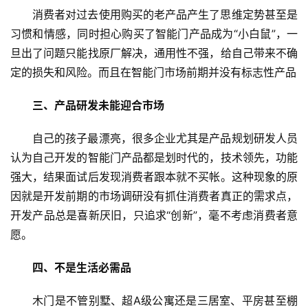
消费者对过去使用购买的老产品产生了思维定势甚至是
习惯和情感，同时担心购买了智能门产品成为“小白鼠”，一
旦出了问题只能找原厂解决，通用性不强，给自己带来不确
定的损失和风险。而且在智能门市场前期并没有标志性产品
三、产品研发未能迎合市场
自己的孩子最漂亮，很多企业尤其是产品规划研发人员
首
页
认为自己开发的智能门产品都是划时代的，技术领先，功能
强大，结果面试后发现消费者跟本就不买帐。这种现象的原
入
因就是开发前期的市场调研没有抓住消费者真正的需求点，
户
开发产品总是喜新厌旧，只追求“创新”，毫不考虑消费者意
门
愿。
卧
四、不是生活必需品
室
门
木门是不管别墅、超A级公寓还是三居室、平房甚至棚