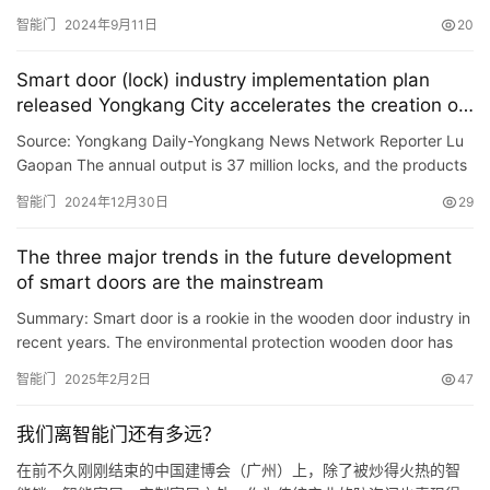
置“，授權公告號CN221683541U，申請日期為2023年12月。 專利
智能门
2024年9月11日
20
摘要顯示，本實用新型公開瞭一種智能門的減速裝置，包括安裝底
板，安裝底板頂端的中部設置有下殼體，下殼體的頂端設置有上殼
Smart door (lock) industry implementation plan
體，下殼體與上殼體之間的中部轉動設置有第一轉…
released Yongkang City accelerates the creation of
a high-end smart door lock industry cluster
Source: Yongkang Daily-Yongkang News Network Reporter Lu
Gaopan The annual output is 37 million locks, and the products
are sold to more than 100 countries and regions around the w…
智能门
2024年12月30日
29
The three major trends in the future development
of smart doors are the mainstream
Summary: Smart door is a rookie in the wooden door industry in
recent years. The environmental protection wooden door has
developed early. Now it has entered a mature stage, and th…
智能门
2025年2月2日
47
我们离智能门还有多远？
在前不久刚刚结束的中国建博会（广州）上，除了被炒得火热的智