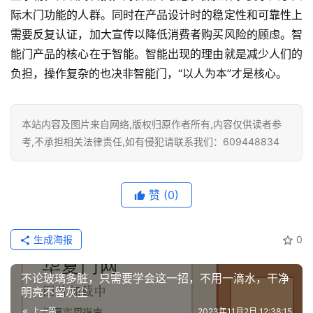
际木门功能的人群。同时在产品设计时的稳定性和可靠性上
装
需要反复认证，加大宣传以降低消费者购买风险的顾虑。智
安
能门产品的核心在于智能。智能出现的理由就是减少人们的
装
负担，操作复杂的也决非智能门，“以人为本”才是核心。
维
修
本站内容及图片来自网络,版权归原作者所有,内容仅供读者参
门
考,不承担相关法律责任,如有侵犯请联系我们：609448834
业
资
讯
赞
(0)
联
生成海报
0
系
我
不论玻璃多脏，只需要学会这一招，不用一滴水，干净
们
明亮不留灰尘
上一篇
2023年11月2日 12:38:15