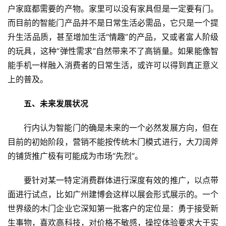
户家庭都需要的产物。家里可以没有家具但是一定要有门。
卫
而目前的智能门产品并不是日常生活必需品，它只是一个提
生
升生活品质，甚至增加生活“情趣”的产品，又或者富人阶级
间
的玩具，这种“弹性需求”自然带来不了高销量。如果能像智
门
能手机一样融入消费者的日常生活，或许可以得到真正意义
上的普及。
庭
院
五、未来发展状况
大
门
行内认为智能门的确是未来的一个必然发展方向，但在
目前的初始阶段，营销不能按传统木门模式进行，大刀阔斧
铸
的铺货推广极有可能成为市场“先烈”。
铝
登录
注册
门
要针对某一特定消费群体进行深度有效的推广，以点带
面进行试点，比如广州建博会这样以展会形式展示的。一个
门
世界级的木门企业它深知第一批客户的定位是：勇于接受新
套
生事物，喜欢高科技，对价格不敏感，操控体验要求大于实
安