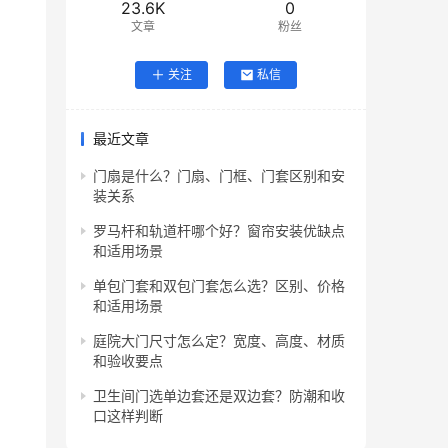
23.6K
0
文章
粉丝
关注
私信
最近文章
门扇是什么？门扇、门框、门套区别和安
装关系
罗马杆和轨道杆哪个好？窗帘安装优缺点
和适用场景
单包门套和双包门套怎么选？区别、价格
和适用场景
庭院大门尺寸怎么定？宽度、高度、材质
和验收要点
卫生间门选单边套还是双边套？防潮和收
口这样判断