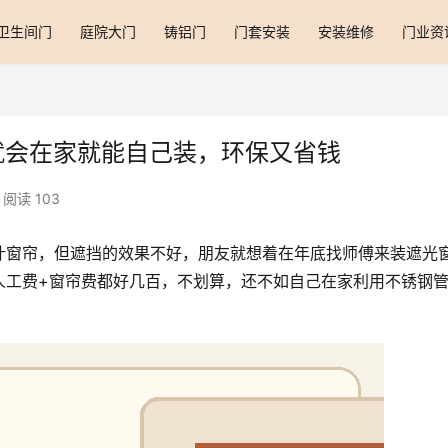
卫生间门
庭院大门
铸铝门
门套安装
安装维修
门业资
就会在家就能自己装，环保又省钱
阅读 103
叶窗帘，但遮挡的效果不好，朋友就想着在年底找师傅来装遮光
人工费+窗帘费都好几百，不划算，还不如自己在家利用不锈钢