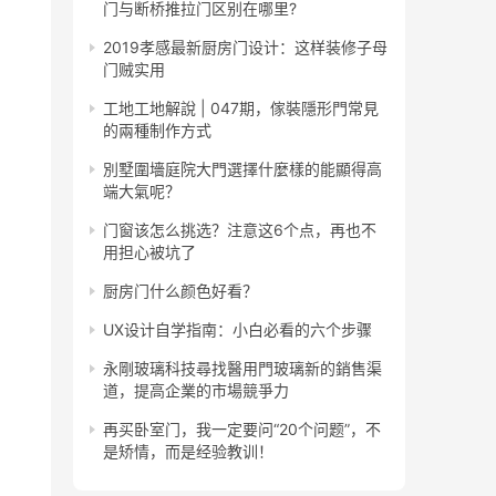
门与断桥推拉门区别在哪里?
2019孝感最新厨房门设计：这样装修子母
门贼实用
工地工地解說 | 047期，傢裝隱形門常見
的兩種制作方式
別墅圍墻庭院大門選擇什麼樣的能顯得高
端大氣呢？
门窗该怎么挑选？注意这6个点，再也不
用担心被坑了
厨房门什么颜色好看？
UX设计自学指南：小白必看的六个步骤
永剛玻璃科技尋找醫用門玻璃新的銷售渠
道，提高企業的市場競爭力
再买卧室门，我一定要问“20个问题”，不
是矫情，而是经验教训！