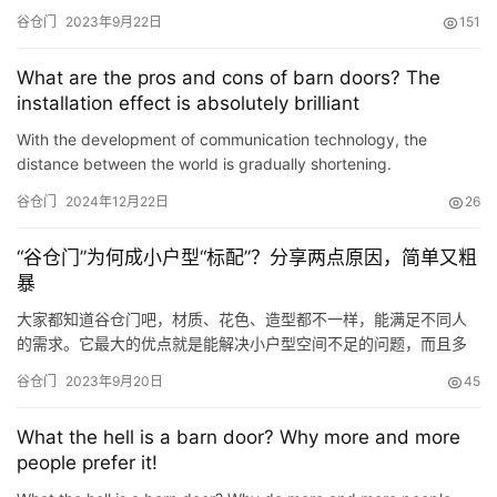
好用吗？下面就跟随北京装修网一起来看看吧！ 厨房，喜欢重油烟
谷仓门
2023年9月22日
151
的家庭，还是放弃谷仓门吧，它真的不太好清理，特别是吊轨碰上
油烟~你会感觉绝望的。 虽然谷仓门很美，但是在安装的时候，也
What are the pros and cons of barn doors? The
要给它位置，比如需要静音、隐私环境的卧室就不太适合。 卫生
installation effect is absolutely brilliant
间，谷仓…
With the development of communication technology, the
distance between the world is gradually shortening.
Zhuangyiwang The barn door introduced to you today was
谷仓门
2024年12月22日
26
spread from abroad.…
“谷仓门”为何成小户型“标配”？分享两点原因，简单又粗
暴
大家都知道谷仓门吧，材质、花色、造型都不一样，能满足不同人
的需求。它最大的优点就是能解决小户型空间不足的问题，而且多
种风格可以巧妙的融入在各种装修风格里，瞬间提升家的颜值。 安
谷仓门
2023年9月20日
45
装谷仓门还有另一个好处，就是不需要做门框，既省钱又省心，推
拉轻松，进出也不会碰到。如果担心墙体两个棱角会被磕坏，可以
What the hell is a barn door? Why more and more
用阳角线围着门框一圈，起到保护作用。 所以说谷仓门能成为年轻
people prefer it!
人的福音…