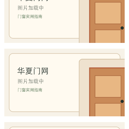
大
门
铸
铝
登录
注册
门
门
套
安
装
安
装
维
修
门