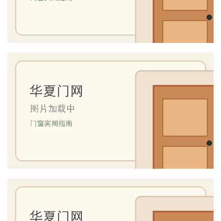
页
入
户
门
卧
室
门
卫
生
间
门
庭
院