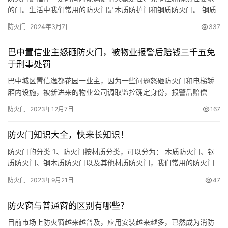
的门。生活中我们常用的防火门是木质防护门和钢质防火门。 钢质
防火门 木质防火门 防火原理 钢质防火门门框和门扇骨架由镀锌铁板
防火门
2024年3月7日
337
冲压、拼装而成，如果是木质防火门，则所用木板会做阻燃处理。
门框内部的填充材料用通常是珍珠岩防火板，该材料具有无毒和绝
巴中置信业主怒砸防火门，被物业报警后赔钱三千五免
热性能好的特点，能够很好地实现耐火和绝热的功能。 珍珠岩板
于刑事处罚
可…
巴中城区置信逸都花园一业主，因为一些问题怒砸防火门和电梯轿
厢内设施，被新进来的物业公司调取监控确定身份，报警后赔偿
3500元免于刑事处罚。“如发现恶意损坏公共设施设备的行为，我
防火门
2023年12月7日
167
司将依法追究其法律责任。”这个物业公司说。 该小区物业公司，是
不久前新换进来的。该小区换物业一度成为巴中头条热搜新闻，很
防火门知识大全，快来长知识！
多人支持老物业，也有很多人支持新物业，还打了一场官司后，艰
难的才…
防火门的分类 1、防火门按材质分类，可以分为： 木质防火门、钢
质防火门、钢木质防火门以及其他材质防火门，我们常用的防火门
是木质防火门和钢质防火门。 2、防火门按耐火性能分为隔热防火门
防火门
2023年9月21日
47
（A类）、部分隔热防火门（B类）和非隔热防火门（C类）。 我们
通常所说的防火门都是隔热防火门，在规定时间内，能同时满足耐
防火窗与普通窗的区别有哪些？
火完整性和隔热性要求。防火门关闭后具有防烟性能。 隔热防火…
目前市场上防火窗越来越普及，应用安装越来越多，已然成为消防