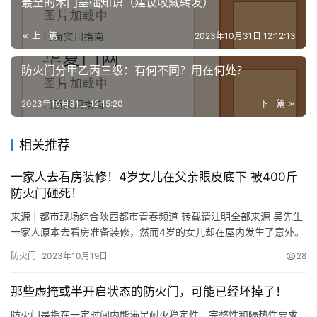
最全的木门基础知识（建议收藏转发）
上一篇
2023年10月31日 12:12:13
防火门分甲乙丙三级：有何不同？用在何处？
2023年10月31日 12:15:20
下一篇
相关推荐
一家人去看房装修！4岁女儿在父亲眼皮底下 被400斤
防火门砸死！
来源 | 都市现场综合陕西都市青春频道 转载请注明全部来源 吴先生
一家人原本去看房准备装修，然而4岁的女儿却在屋内发生了意外。
吴先生说，他孩子从事发地过的时候，突然震动，也不知道是拉着
防火门
2023年10月19日
28
了啥，孩子一下被防火门拍死了。 这一幕就发生在4月21号，雅居
乐湖居笔记小区内，吴先生说，他在小区6号楼购买了一间二手房，
那些虚掩或半开启状态的防火门，可能已经坏掉了！
当天是前来装修开工。 吴先生告诉记者，孩子从那过的时…
防火门是指在一定时间内能满足耐火稳定性、完整性和隔热性要求