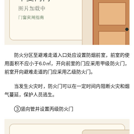
卫
生
间
门
庭
防火分区至避难走道入口处应设置防烟前室，前室的使
院
用面积不应小于6.0㎡，开向前室的门应采用甲级防火门，
大
前室开向避难走道的门应采用乙级防火门。
门
当发生火灾时，防火门可以在一定时间内阻断火灾和烟
铸
气蔓延，保护人员逃生。
铝
登录
注册
门
③竖向管井设置丙级防火门
门
套