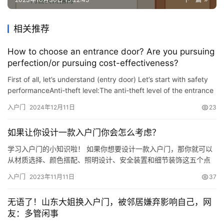
相关推荐
How to choose an entrance door? Are you pursuing
perfection/or pursuing cost-effectiveness?
First of all, let’s understand (entry door) Let’s start with safety
performanceAnti-theft level:The anti-theft level of the entrance
door There are four levels: A, B, C and D. Clas…
入户门
2024年12月11日
23
如果让你设计一款入户门你会怎么考虑？
学习入户门的小知识啦！ 如果你想要设计一款入户门，那你就可以
从材质选择、颜色搭配、照明设计、安全装置和细节装饰这五个点
入手，确保能够兼顾功能和美观。那就来看看具体内容吧： 一.材质
入户门
2023年11月11日
37
选择 入户门的材质选择至关重要。通常，我们可以选择木质、金属
等材质。木质入户门给人一种温暖和自然的感觉，适合与装修风格
无语了！山东大姐换入户门，被邻居嫌弃影响自己，网
相协调; 金属入户门则具有安全性和防火性能，适合需要更高安全
友：多管闲事
性…