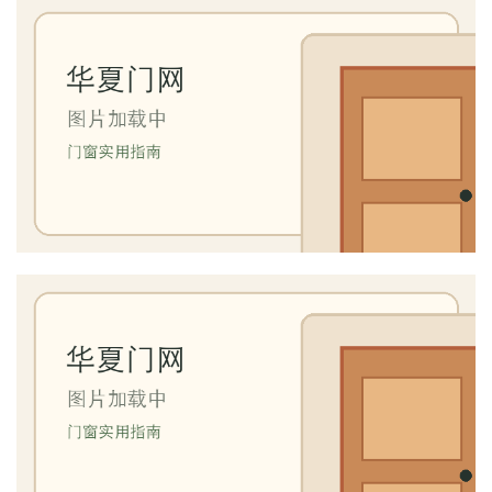
生
间
门
庭
院
大
门
铸
铝
登录
注册
门
门
套
安
装