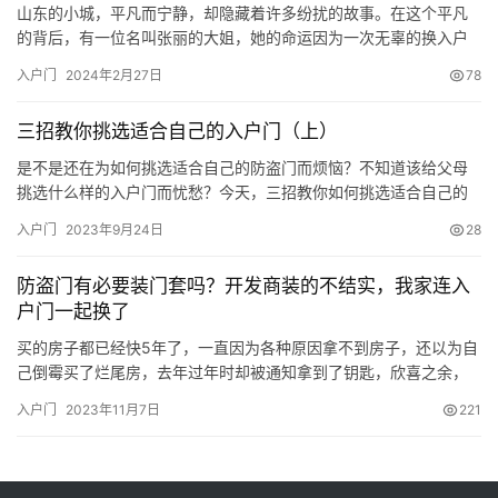
山东的小城，平凡而宁静，却隐藏着许多纷扰的故事。在这个平凡
的背后，有一位名叫张丽的大姐，她的命运因为一次无辜的换入户
门而发生了颠覆性的改变。 张丽是一个性格开朗的大姐，过着平凡
入户门
2024年2月27日
78
而幸福的生活。然而，一天，一场突如其来的家庭变故打破了她平
静的生活。因为工作原因，张丽的家庭搬到了小城的另一头，不得
三招教你挑选适合自己的入户门（上）
不在新的社区重新开始。 在新社区，张丽迎来了她生命中的一次大
考验。她…
是不是还在为如何挑选适合自己的防盗门而烦恼？不知道该给父母
挑选什么样的入户门而忧愁？今天，三招教你如何挑选适合自己的
入户门。 挑选入户门的第一点，也是最重要的一点，就是搞清自己
入户门
2023年9月24日
28
的需求。 你，到底是需要怎么样的一樘入户门。家里通风差的首先
选择的就是带有通风功能的通风栅栏门。对家庭安全保障有需求
防盗门有必要装门套吗？开发商装的不结实，我家连入
的，优先选择甲级高锁点的防盗门。对环境安静要求比较高的小伙
户门一起换了
伴，则该选…
买的房子都已经快5年了，一直因为各种原因拿不到房子，还以为自
己倒霉买了烂尾房，去年过年时却被通知拿到了钥匙，欣喜之余，
我就找了设计师，结合自己的需求将新房设计设计。当谈到入户防
入户门
2023年11月7日
221
盗门门套的时候，设计师说这防盗门必须包门套，可是防盗门不是
已经自带配套的门套了吗？ 设计师首先认同了我的想法，确实这入
户的防盗门一般是开发商安装的，本身带有与门相同材质的门套，
但设计师…