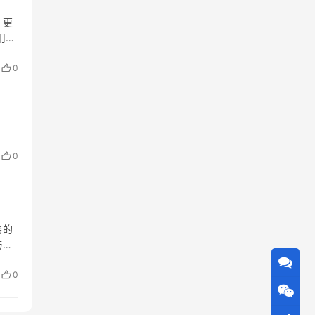
，更
用的
門
0
0
务的
与信
其出
0