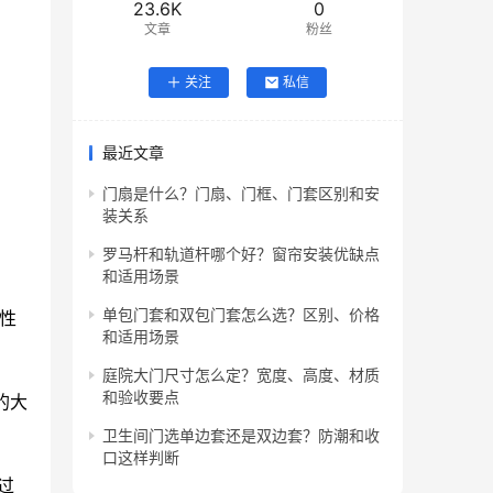
23.6K
0
文章
粉丝
关注
私信
最近文章
门扇是什么？门扇、门框、门套区别和安
装关系
罗马杆和轨道杆哪个好？窗帘安装优缺点
和适用场景
单包门套和双包门套怎么选？区别、价格
性
和适用场景
庭院大门尺寸怎么定？宽度、高度、材质
和验收要点
的大
卫生间门选单边套还是双边套？防潮和收
口这样判断
过