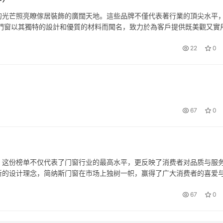
的光芒照亮瞭傢居裝飾的廣闊天地。這些品牌不僅代表著行業的頂尖水平
納斯門窗以其獨特的設計和優質的材料而聞名，致力於為客戶提供既美觀又實
契合不同的傢居風格，滿足消費者的多樣需求。 2. 新豪軒門窗：新豪軒
22
0
67
0
。这份榜单不仅代表了门窗行业的最高水平，更反映了消费者对品质与服
创新的设计理念，简纳斯门窗在市场上独树一帜，赢得了广大消费者的喜爱
精品，让人一见倾心。 2.飞宇门窗，作为行业内的佼佼者，飞宇门窗以
67
0