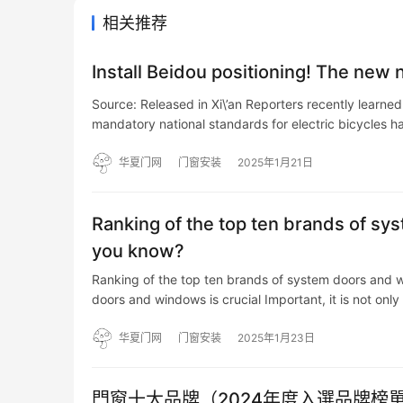
相关推荐
Install Beidou positioning! The new n
Source: Released in Xi\’an Reporters recently learned
mandatory national standards for electric bicycles 
华夏门网
门窗安装
2025年1月21日
Ranking of the top ten brands of s
you know?
Ranking of the top ten brands of system doors and w
doors and windows is crucial Important, it is not only
华夏门网
门窗安装
2025年1月23日
門窗十大品牌（2024年度入選品牌榜