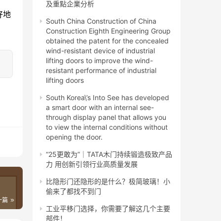
及重點企業分析
好地
South China Construction of China
Construction Eighth Engineering Group
obtained the patent for the concealed
wind-resistant device of industrial
lifting doors to improve the wind-
resistant performance of industrial
lifting doors
South Korea\’s Into See has developed
a smart door with an internal see-
through display panel that allows you
to view the internal conditions without
opening the door.
“25更敢为”｜TATA木门持续锻造极致产品
力 用创新引领行业高质量发展
比隐形门还隐形的是什么？极简玻璃！小
偷来了都找不到门
一篇
工业平移门选择，你需要了解这几个主要
部件！