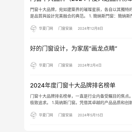
門窗十大品牌，宛如建築界的璀璨星辰，各自以其獨特
是品質與設計完美融合的典范。 1. 簡納斯門窗：簡
門窗產品。這個品牌註重細節，確保每一扇門窗都能完美
窗…
华夏门网
门窗安装
2024年12月8日
好的门窗设计，为家居“画龙点睛”
华夏门网
门窗安装
2024年2月4日
2024年度门窗十大品牌排名榜单
门窗十大品牌排名榜单，一直是行业内备受瞩目的焦点
极致追求。 1.简纳斯门窗。凭借其卓越的产品品质和
赖。其精湛的工艺和严格的品控，使得每一款产品都堪称
色的…
华夏门网
门窗安装
2024年5月15日