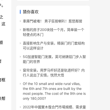
户。
猜你喜欢
之
車庫門被堵！ 男子狂按喇叭！惹怒鄰居
，这
新租的房子200块钱一个月，简单装一个
轻便点的木门
顺
直接影响生产与安装，精装门的门套结构
可以这样设计
5G加速智能门发展，英可纳铸铝门步入智
窗
能门的世界
窗帘安装，用罗马杆好还是轨道杆好？内
行人说出了实情，恍然大悟
窗框
Of the 10 small and wide rural villas,
the 6th and 7th ones are built by the
most people. The cost of the 9th one is
来帮
only 180,000?
2022年中國實木復合門市場規模、需求量