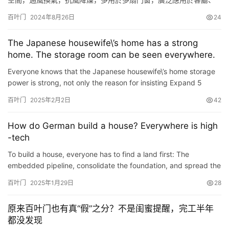
娛樂室、餐廳、臥房、書房、衛生間等處，作為儲藏間、更衣間、
百叶门
2024年8月26日
24
隔斷門，盡顯田園風，享受自然。 鋁合金百葉折疊門時尚，節能又
環保，能滿足用戶個性化的追求。表面采用靜電粉未噴塗，對人畜
The Japanese housewife\’s home has a strong
無害，塗層硬度高和附著力強，產品表面細膩、光滑、耐腐蝕，日
home. The storage room can be seen everywhere.
常打理方…
Everyone knows that the Japanese housewife\’s home storage
power is strong, not only the reason for insisting Expand 5
times, no wonder live for 5 or 10 years, the home is st…
百叶门
2025年2月2日
42
How do German build a house? Everywhere is high
-tech
To build a house, everyone has to find a land first: The
embedded pipeline, consolidate the foundation, and spread the
waterproof layer: Fill in foundation: After pouring the concr…
百叶门
2025年1月29日
28
原来百叶门也有真“假”之分？不是闺蜜提醒，完工半年
都没发现