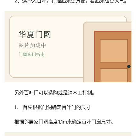
2、选择大百叶，打理起来更方便，看起来也更大气。
安
装
安
装
维
修
门
业
资
讯
另外百叶门可以选购或是请木工打制。
联
1、 首先根据门洞确定百叶门的尺寸
系
我
根据邻居家门洞高度1.1m来确定百叶门扇尺寸。
们