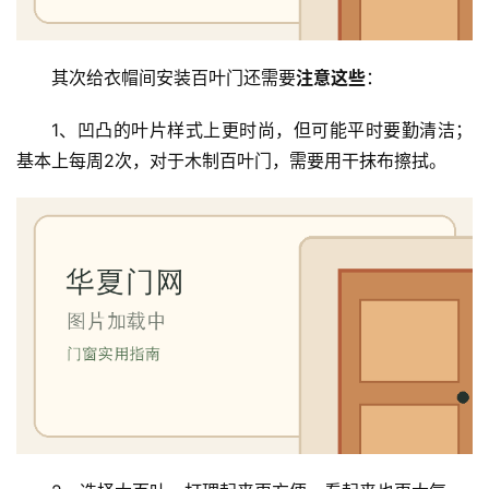
门
卫
其次给衣帽间安装百叶门还需要
注意这些
：
生
间
1、凹凸的叶片样式上更时尚，但可能平时要勤清洁；
门
基本上每周2次，对于木制百叶门，需要用干抹布擦拭。
庭
院
大
门
铸
铝
登录
注册
门
门
套