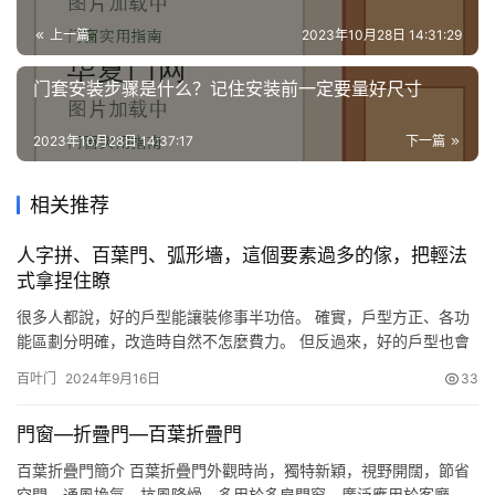
上一篇
2023年10月28日 14:31:29
门套安装步骤是什么？记住安装前一定要量好尺寸
2023年10月28日 14:37:17
下一篇
相关推荐
人字拼、百葉門、弧形墻，這個要素過多的傢，把輕法
式拿捏住瞭
很多人都說，好的戶型能讓裝修事半功倍。 確實，戶型方正、各功
能區劃分明確，改造時自然不怎麼費力。 但反過來，好的戶型也會
「禁錮」設計，因為可發揮的餘地太小瞭，今天案例的原始戶型就
百叶门
2024年9月16日
33
是如此。 改造前 ▼ 這一房子原來被作為辦公室使用，屋內衛生狀況
十分糟糕，隨處可見掉漆、發黴的墻面。 重要功能區的面積分配不
門窗—折疊門—百葉折疊門
合理，廚房為狹長形且采光不佳； 客廳面積較大，但沒有得到很…
百葉折疊門簡介 百葉折疊門外觀時尚，獨特新穎，視野開闊，節省
空間，通風換氣，抗風降燥，多用於多扇門窗，廣泛應用於客廳、