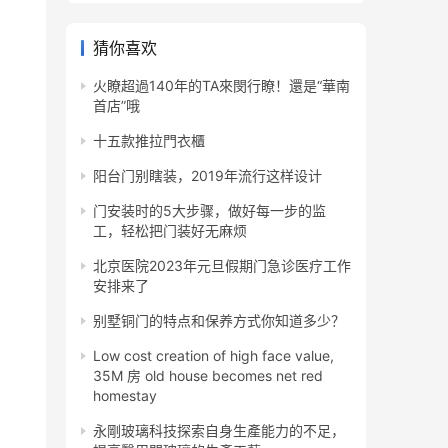
猜你喜欢
火瞭超過140年的TA來閔行瞭！還是“華南
首店”哦
十五款推拉門衣櫃
阳台门别瞎装，2019年流行这样设计
门安装时的5大步骤，做好每一步的监
工，轻松把门装好无麻烦
北京医院2023年元旦假期门急诊医疗工作
安排来了
别墅铜门的特点和保养方式你知道多少？
Low cost creation of high face value,
35M 房 old house becomes net red
homestay
永剛玻璃科技探索自身生產能力的不足，