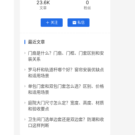
23.6K
0
文章
粉丝
关注
私信
最近文章
门扇是什么？门扇、门框、门套区别和安
装关系
罗马杆和轨道杆哪个好？窗帘安装优缺点
和适用场景
单包门套和双包门套怎么选？区别、价格
和适用场景
庭院大门尺寸怎么定？宽度、高度、材质
和验收要点
卫生间门选单边套还是双边套？防潮和收
口这样判断