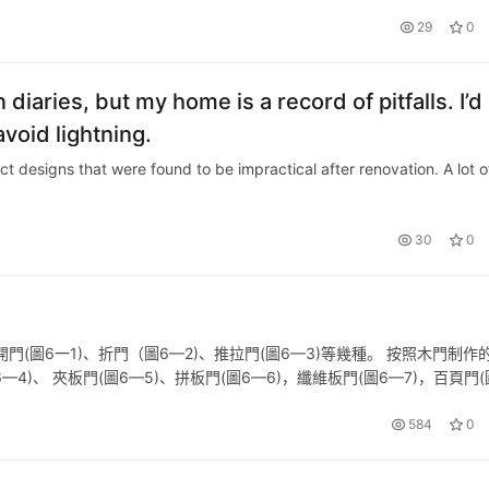
間用折疊式的百葉門當作隔斷，光線的折射可以更加充足，使客廳的采光更
29
0
iaries, but my home is a record of pitfalls. I’d
void lightning.
ct designs that were found to be impractical after renovation. A lot o
30
0
(圖6一1)、折門（圖6—2)、推拉門(圖6—3)等幾種。 按照木門制作
4)、 夾板門(圖6—5)、拼板門(圖6—6)，纖維板門(圖6—7)，百頁門(
樘內徑寬度在1.2-1.5米時，應…
584
0