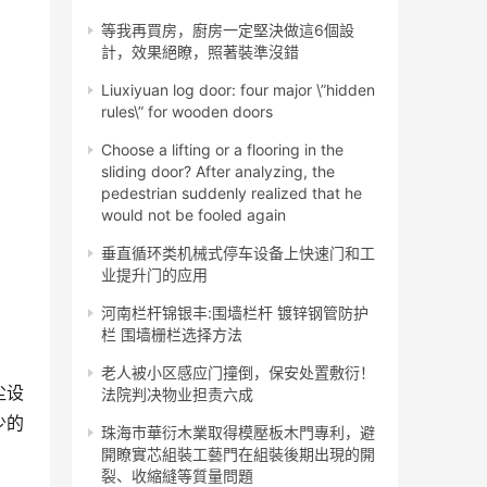
等我再買房，廚房一定堅決做這6個設
計，效果絕瞭，照著裝準沒錯
Liuxiyuan log door: four major \”hidden
rules\” for wooden doors
Choose a lifting or a flooring in the
sliding door? After analyzing, the
pedestrian suddenly realized that he
would not be fooled again
垂直循环类机械式停车设备上快速门和工
业提升门的应用
河南栏杆锦银丰:围墙栏杆 镀锌钢管防护
栏 围墙栅栏选择方法
老人被小区感应门撞倒，保安处置敷衍！
尘设
法院判决物业担责六成
少的
珠海市華衍木業取得模壓板木門專利，避
開瞭實芯組裝工藝門在組裝後期出現的開
裂、收縮縫等質量問題