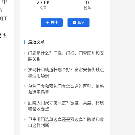
。中
23.6K
0
文章
粉丝
粘
加工
关注
私信
刨
用也
最近文章
门扇是什么？门扇、门框、门套区别和安
装关系
罗马杆和轨道杆哪个好？窗帘安装优缺点
和适用场景
单包门套和双包门套怎么选？区别、价格
和适用场景
庭院大门尺寸怎么定？宽度、高度、材质
和验收要点
卫生间门选单边套还是双边套？防潮和收
口这样判断