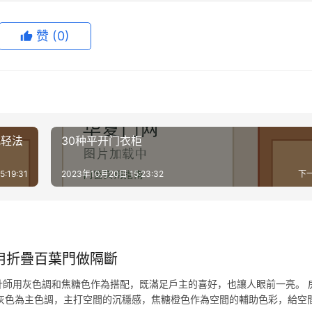
赞
(0)
把轻法
30种平开门衣柜
:19:31
2023年10月20日 15:23:32
下
用折疊百葉門做隔斷
師用灰色調和焦糖色作為搭配，既滿足戶主的喜好，也讓人眼前一亮。 
廳以深灰色為主色調，主打空間的沉穩感，焦糖橙色作為空間的輔助色彩，給空