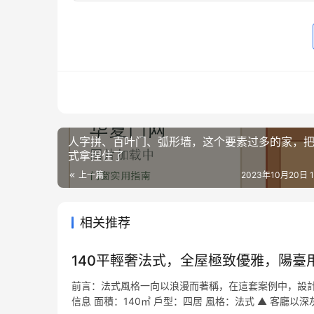
人字拼、百叶门、弧形墙，这个要素过多的家，
式拿捏住了
上一篇
2023年10月20日 15
相关推荐
140平輕奢法式，全屋極致優雅，陽臺
前言：法式風格一向以浪漫而著稱，在這套案例中，設計
信息 面積：140㎡ 戶型：四居 風格：法式 ▲ 客