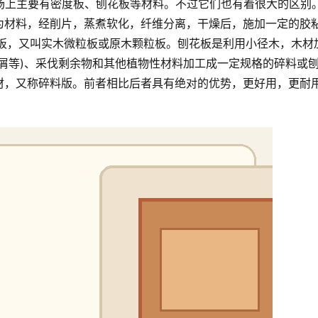
场上主要有密度板、刨花板等材料。不过它们也有着很大的区别
为材料，经削片，蒸煮软化，纤维分离，干燥后，施加一定的胶
花板，又叫实木微粒板或原木颗粒板。刨花板是利用小径木，木材
屑等)、采伐剩余物和其他植物性材料加工成一定规格的碎料或
材，又称碎料版。前者相比后者具有绝对的优势，更好用，更耐