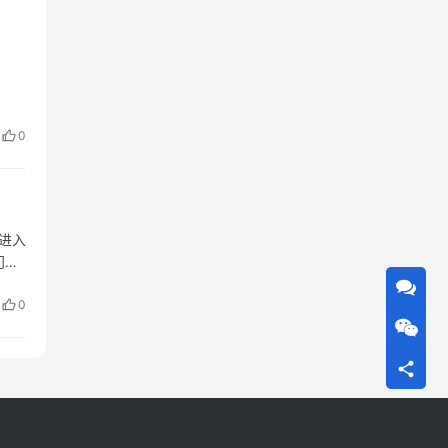
0
进入
门衣
个
0