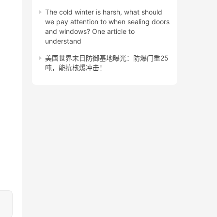
The cold winter is harsh, what should
we pay attention to when sealing doors
and windows? One article to
understand
美国世界末日防御基地曝光：防爆门重25
吨，能抗核爆冲击！