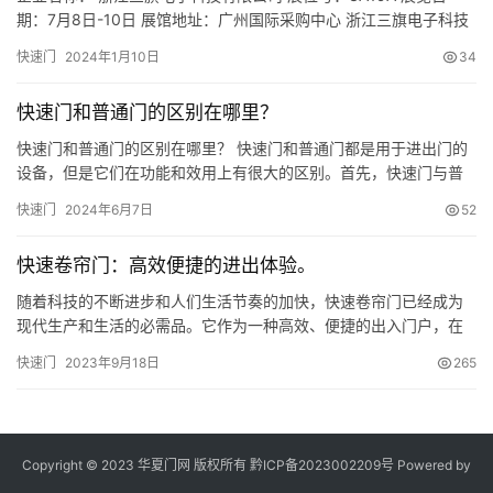
期：7月8日-10日 展馆地址：广州国际采购中心 浙江三旗电子科技
有限公司成立于2021年，座落在红色基地 – 嘉兴，是一家集研发、
快速门
2024年1月10日
34
生产、销售及出口业务为一体的综合性科技企业，致力于工业快速
门控制系统、电机的研发、制造及销售。我公司的技术储备，制造
快速门和普通门的区别在哪里？
技术以及生产工艺均已达到先进水平，公…
快速门和普通门的区别在哪里？ 快速门和普通门都是用于进出门的
设备，但是它们在功能和效用上有很大的区别。首先，快速门与普
通门相比，在开启和关闭的速度上更快。 快速门通常采用电动驱
快速门
2024年6月7日
52
动，可以实现快速的开启和关闭，从而可以节约时间并提高效率。
而普通门则需要人手推拉或者用钥匙开启，速度相对较慢。 其次，
快速卷帘门：高效便捷的进出体验。
快速门在使用上更加方便。快速门可以通过遥控器、传感器、按钮
等多种方…
随着科技的不断进步和人们生活节奏的加快，快速卷帘门已经成为
现代生产和生活的必需品。它作为一种高效、便捷的出入门户，在
各个领域都得到了广泛应用。 本文将对快速卷帘门进行介绍，让读
快速门
2023年9月18日
265
者了解其定义、分类、优点和应用场景： 定义： 快速卷帘门又称快
速门、快速卷门、高速卷帘门等，是一种采用新型材料和动力系统
制作的门。它具有快速开关、高效隔热、防尘、防虫、隔音等功
能，可满…
Copyright © 2023 华夏门网 版权所有
黔ICP备2023002209号
Powered by