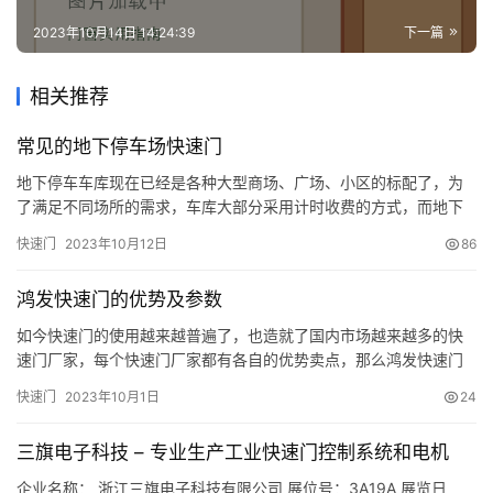
2023年10月14日 14:24:39
下一篇
相关推荐
常见的地下停车场快速门
地下停车车库现在已经是各种大型商场、广场、小区的标配了，为
了满足不同场所的需求，车库大部分采用计时收费的方式，而地下
停车场的进出门的款式也是多种多样，地下车库常用的快速门有几
快速门
2023年10月12日
86
种： 一、鸿发自动门涡轮硬质快速门 涡轮硬质快速门常见于商场超
市的地下停车场，因为其外观高端精美，有很强的防盗防风性能，
鸿发快速门的优势及参数
所以被各大超市所用，配合车牌识别收费系统，联动起来，整个停
车收费系…
如今快速门的使用越来越普遍了，也造就了国内市场越来越多的快
速门厂家，每个快速门厂家都有各自的优势卖点，那么鸿发快速门
厂家的优势在哪里呢？鸿发快速门技术参数是怎样的呢？我们一起
快速门
2023年10月1日
24
来看看吧！ 鸿发快速门优势及参数： 一、鸿发快速门的门体结构：
采用#201材料精美设计，表面美观，防划耐磨，板材厚度为1.5㎜。
三旗电子科技 – 专业生产工业快速门控制系统和电机
包箱采用不锈钢，轨道经过特殊设计，在风压大的情况下减少与帘…
企业名称： 浙江三旗电子科技有限公司 展位号：3A19A 展览日