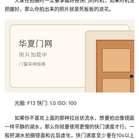
大家在拍摄时一定要掌握好按快门的时机，如果时机没
把握好，那么你拍出来的照片就是死板板的浪花。
首
页
入
户
门
卧
室
光圈: F13 快门: 1.0 ISO: 100
门
如果你不喜欢上面的那种拉丝状流水，想要拍出像镜面
一样平静的湖水，那么你就要使用更慢的快门速度才行。一
卫
生
般把湖水拍摄镜面和云层虚化，快门速度至少要在10s以上