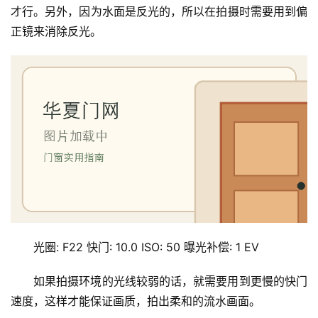
间
才行。另外，因为水面是反光的，所以在拍摄时需要用到偏
门
正镜来消除反光。
庭
院
大
门
铸
铝
登录
注册
门
门
套
光圈: F22 快门: 10.0 ISO: 50 曝光补偿: 1 EV
安
装
如果拍摄环境的光线较弱的话，就需要用到更慢的快门
速度，这样才能保证画质，拍出柔和的流水画面。
安