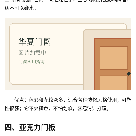
入
还不可以碰水。
户
门
卧
室
门
卫
生
间
门
优点：色彩和花纹众多，适合各种装修风格使用，可塑
庭
性很强；它不会褪色，不怕划痕，容易清洁打理。
院
大
门
四、亚克力门板