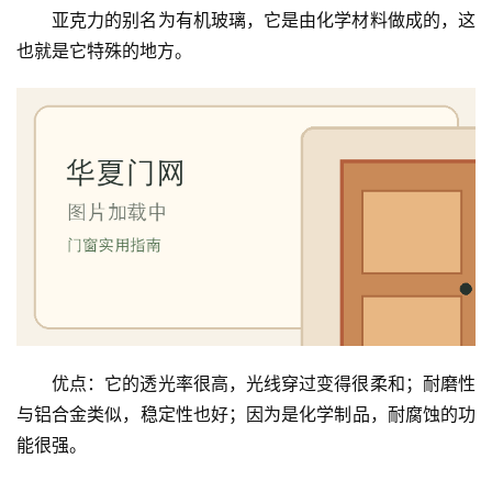
亚克力的别名为有机玻璃，它是由化学材料做成的，这
铸
铝
也就是它特殊的地方。
登录
注册
门
门
套
安
装
安
装
维
修
优点：它的透光率很高，光线穿过变得很柔和；耐磨性
与铝合金类似，稳定性也好；因为是化学制品，耐腐蚀的功
门
业
能很强。
资