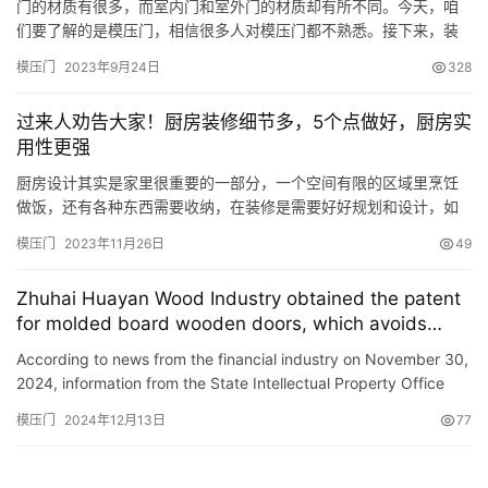
门的材质有很多，而室内门和室外门的材质却有所不同。今天，咱
们要了解的是模压门，相信很多人对模压门都不熟悉。接下来，装
一网就为大家分享一下模压门是什么材质，以及模压门板的优缺
模压门
2023年9月24日
328
点。 模压门是什么材质？ 模压门面板是将取自人造林的木材，经去
皮、切片、筛选、研磨成干纤维、拌入酚醛胶作为黏合剂和石蜡
过来人劝告大家！厨房装修细节多，5个点做好，厨房实
后、在高温高压下模压成型的，是一种带有脚线图案的高密度纤维
用性更强
板。 模压门…
厨房设计其实是家里很重要的一部分，一个空间有限的区域里烹饪
做饭，还有各种东西需要收纳，在装修是需要好好规划和设计，如
何能让厨房使用更方便，如何让厨房收纳更多的东西，在装修过程
模压门
2023年11月26日
49
中都要注意，今天以过来人的经验，劝告大家，厨房的细节有很
多，这5个尤为重要，想要厨房实用性更强就仔细看看吧~ 1、台面
Zhuhai Huayan Wood Industry obtained the patent
高度到底要做多高 关于台面高度设计，最科学是不等高设计，炒菜
for molded board wooden doors, which avoids
区要低一…
quality problems such as cracking and shrinkage
According to news from the financial industry on November 30,
joints that may occur in solid-core assembly
2024, information from the State Intellectual Property Office
process doors during the later stages of assembly.
shows that Zhuhai Huayan Wood Industry Co., Ltd. has obt…
模压门
2024年12月13日
77