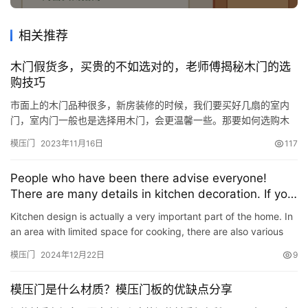
相关推荐
木门假货多，买贵的不如选对的，老师傅揭秘木门的选
购技巧
市面上的木门品种很多，新房装修的时候，我们要买好几扇的室内
门，室内门一般也是选择用木门，会更温馨一些。那要如何选购木
门呢？老师傅告诉你买贵的不如选对的，看看这几个选门技巧吧！
模压门
2023年11月16日
117
室内木门可以分为实木门、实木复合门、模压门、免漆门4种，下面
我们就一一来分析这4种门的优缺点，有助于自己的选购。 1、实木
People who have been there advise everyone!
门 优点：实木门的质感是最好的，耐腐蚀、无纹裂而且隔音效果
There are many details in kitchen decoration. If you
好，…
do it well in 5 points, the kitchen will be more
Kitchen design is actually a very important part of the home. In
practical.
an area with limited space for cooking, there are also various
things that need to be stored. Decoration requires c…
模压门
2024年12月22日
9
模压门是什么材质？模压门板的优缺点分享