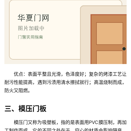
优点：表面平整且光滑，色泽度好；复杂的烤漆工艺让
耐污性能提高，遇到污渍用清水擦拭就行；高温烧制而成，
防火又阻燃。
三、模压门板
首
页
模压门又称为吸塑板，指的是表面用PVC膜压制，再加
工制作而成。它的不同之处在于，空心的材质会影响隔音，