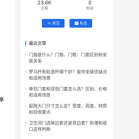
23.6K
0
文章
粉丝
关注
私信
最近文章
门扇是什么？门扇、门框、门套区别和安
装关系
罗马杆和轨道杆哪个好？窗帘安装优缺点
和适用场景
单包门套和双包门套怎么选？区别、价格
和适用场景
享
庭院大门尺寸怎么定？宽度、高度、材质
和验收要点
卫生间门选单边套还是双边套？防潮和收
口这样判断