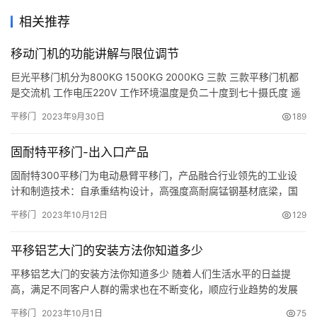
相关推荐
移动门机的功能讲解与限位调节
巨光平移门机分为800KG 1500KG 2000KG 三款 三款平移门机都
是交流机 工作电压220V 工作环境温度是负二十度到七十摄氏度 遥
控距离可以达到50米 电源线采用3C一平方以上横向 电源线走明线
平移门
2023年9月30日
189
时要穿防压弧线管 走暗线时要穿防水固线管 平移门机的限位安装 开
门限位磁铁装在绿灯亮的位置，挂门限位安装，首先把门推到关门
固耐特平移门-出入口产品
位置 然后把关门限位磁铁，固定安…
固耐特300平移门为电动悬臂平移门，产品融合行业领先的工业设
计和制造技术：自承重结构设计，高强度高耐腐锰钢基材底梁，国
际领先的平移门专用电机和 丰富的控制系统，多重防腐工艺和高附
平移门
2023年10月12日
129
着力聚酯粉末涂层等技术。在环保理念、美学效果、结构设计、安
全概念以及超长使用寿命上领先于国内业界平移门产品。本产品推
平移铝艺大门的安装方法你知道多少
荐在各类工业和民用建筑围栏大门工程以及各种风险保护对象的周
界出入实…
平移铝艺大门的安装方法你知道多少 随着人们生活水平的日益提
高，满足不同客户人群的需求也在不断变化，顺应行业趋势的发展
才可以扭转发展企业劣势，那么客户差异化需求中比较常见的问题
平移门
2023年10月1日
75