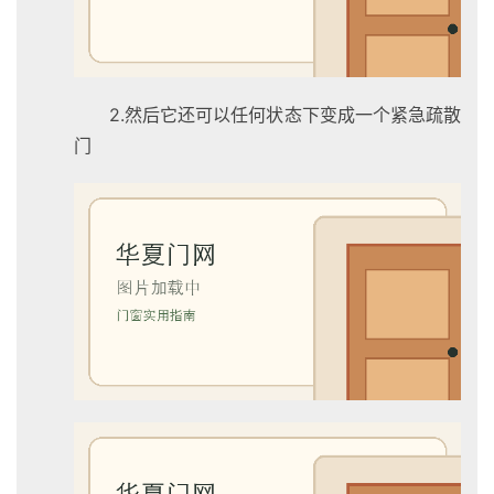
门
卧
室
2.然后它还可以任何状态下变成一个紧急疏散
门
门
卫
生
间
门
庭
院
大
门
铸