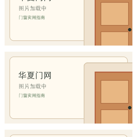
户
门
卧
室
门
卫
生
间
门
庭
院
大
门
铸