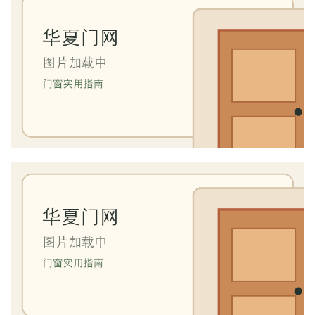
铝
登录
注册
门
门
套
安
装
安
装
维
修
门
业
资
讯