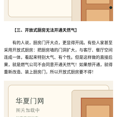
入
户
门
【三、开放式厨房无法开通天然气】
卧
室
有的人说，厨房门开大点，更显得开阔。有些人家甚至
门
采用开放式厨房：把厨房墙的门洞扩大，与客厅、餐厅空间
连成一体，看起来特别大气、有个性。但是这样做的直接后
卫
果，就是燃气公司不会同意开通天然气！如果想开通，就得
生
重新改造、装上厨房门，所以开放式厨房要不得！
间
门
庭
院
大
门