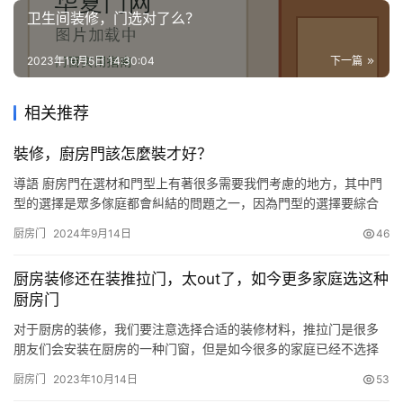
卫生间装修，门选对了么？
2023年10月5日 14:30:04
下一篇
相关推荐
裝修，廚房門該怎麼裝才好？
導語 廚房門在選材和門型上有著很多需要我們考慮的地方，其中門
型的選擇是眾多傢庭都會糾結的問題之一，因為門型的選擇要綜合
采光、通透性和面積使用等諸多因素進行權衡才能找到一個適合的
厨房门
2024年9月14日
46
方案。 那麼在這一系列考慮中，有什麼方案才是最能夠兼顧各個方
面的呢? 門型的選擇又應該註意哪些呢? 本文小編就圍繞著“廚房門
厨房装修还在装推拉门，太out了，如今更多家庭选这种
該怎麼裝才好?”這一主題進行討論，希望能夠為你提供一些參考幫…
厨房门
对于厨房的装修，我们要注意选择合适的装修材料，推拉门是很多
朋友们会安装在厨房的一种门窗，但是如今很多的家庭已经不选择
使用推拉门了，尤其是最近几年越来越多的家庭选择这种门窗作为
厨房门
2023年10月14日
53
厨房门。厨房装修还在装推拉门，太out了，如今更多家庭选这种厨