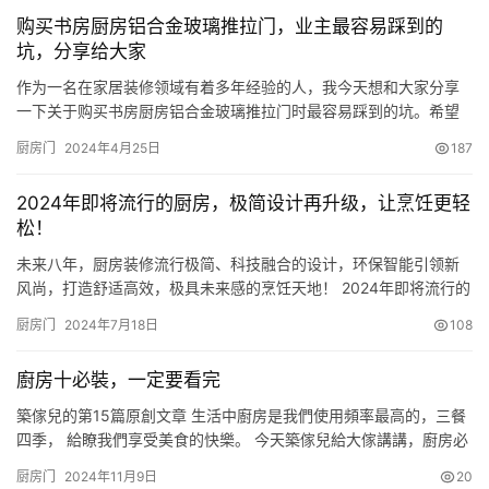
房门，下面我们为大家介绍一下吧。 一、来看看厨房选择什么门合
购买书房厨房铝合金玻璃推拉门，业主最容易踩到的
适？ 许多人会选择推拉式的厨房门，但我在这里建议大家千万不要
坑，分享给大家
选择…
作为一名在家居装修领域有着多年经验的人，我今天想和大家分享
一下关于购买书房厨房铝合金玻璃推拉门时最容易踩到的坑。希望
能够帮助各位业主在选购门窗时避免不必要的麻烦。 购买书房厨房
厨房门
2024年4月25日
187
铝合金玻璃推拉门需注意以下几点：1. 材质选择：铝合金玻璃推拉
门主要由铝型材和玻璃构成，因此在选购时需关注这两方面的品
2024年即将流行的厨房，极简设计再升级，让烹饪更轻
质。优质的铝型材应具有良好的强度、硬度和耐腐蚀性，而玻璃则
松！
应选用钢…
未来八年，厨房装修流行极简、科技融合的设计，环保智能引领新
风尚，打造舒适高效，极具未来感的烹饪天地！ 2024年即将流行的
厨房，以前厨房门只能开一扇，进出拥挤不方便，冰箱周围空间白
厨房门
2024年7月18日
108
白浪费，顶部藏污纳垢难搭理，水槽区台面只有80公分，日常洗菜
太费腰。不如试试这样做； 1、不装传统玻璃厨房门，而是去掉非承
廚房十必裝，一定要看完
重墙扩大门洞，定制对称式酒柜，美酒茶叶分类放，安装吊柜推拉…
築傢兒的第15篇原創文章 生活中廚房是我們使用頻率最高的，三餐
四季， 給瞭我們享受美食的快樂。 今天築傢兒給大傢講講，廚房必
裝物。 01 插座 廚房裝修，插座是關鍵，因為廚房電器是最多的
厨房门
2024年11月9日
20
（電飯煲，燒水壺，高壓鍋，蒸箱，烤箱）。 所以插座的數量一定