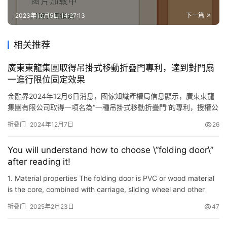
2023年10月5日 14:27:13
下一篇
相关推荐
廣東東龍集團取得吊掛式移動折疊門專利，達到對門扇
一進行限位固定效果
金融界2024年12月6日消息，國傢知識產權局信息顯示，廣東東龍
集團有限公司取得一項名為“一種吊掛式移動折疊門”的專利，授權公
告號 CN 222101871 U，申請日期為2024年3月。 專利摘要顯示，
折叠门
2024年12月7日
26
本實用新型公開瞭一種吊掛式移動折疊門，屬於折疊門技術領域，
包括兩個縱向型材，兩個所述縱向型材之間兩側設置有橫向型材，
You will understand how to choose \”folding door\”
一側縱向型材上轉動連接有門扇一，門扇一一…
after reading it!
1. Material properties The folding door is PVC or wood material
is the core, combined with carriage, sliding wheel and other
hardware that realizes folding function, both have Sepa…
折叠门
2025年2月23日
47