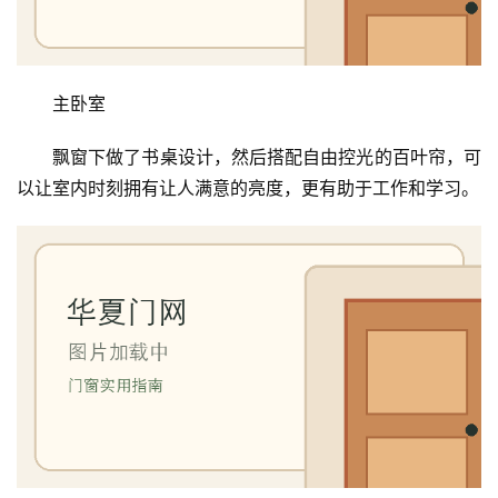
铸
铝
登录
注册
门
主卧室
门
飘窗下做了书桌设计，然后搭配自由控光的百叶帘，可
套
以让室内时刻拥有让人满意的亮度，更有助于工作和学习。
安
装
安
装
维
修
门
业
资