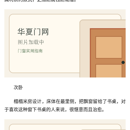
次卧
榻榻米房设计，床体在最里侧，把飘窗留给了书桌，对
于喜欢这种窗下书桌的人来说，很惬意而且治愈。