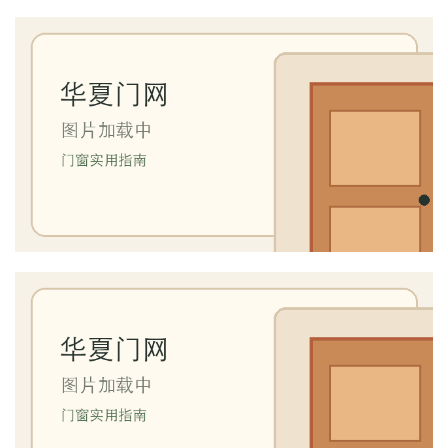
入
户
门
卧
室
门
卫
生
间
门
庭
院
大
门