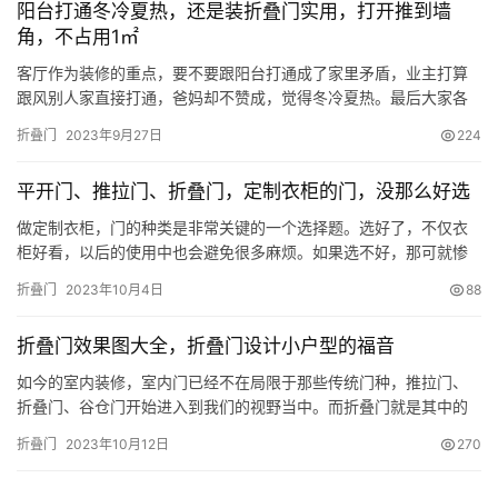
阳台打通冬冷夏热，还是装折叠门实用，打开推到墙
角，不占用1㎡
客厅作为装修的重点，要不要跟阳台打通成了家里矛盾，业主打算
跟风别人家直接打通，爸妈却不赞成，觉得冬冷夏热。最后大家各
退一步，拆掉推拉门换成折叠门，不占用1㎡既很显大，又能当两个
折叠门
2023年9月27日
224
空间用，根本不需要吵架！ 事实证明，更换了阳台后体验感更好，
折叠门打开不占地，又能最大程度地连接客厅和阳台。关闭后也互
平开门、推拉门、折叠门，定制衣柜的门，没那么好选
不干扰，也有隔音隔热的效果！ 灰色的拼接式沙发靠墙摆放，看上
去柔软…
做定制衣柜，门的种类是非常关键的一个选择题。选好了，不仅衣
柜好看，以后的使用中也会避免很多麻烦。如果选不好，那可就惨
了，门打不开、衣柜里的东西拿取不方便，甚至隔三差五就会掉下
折叠门
2023年10月4日
88
来一次——总之有无数烦心事在等着你。 今天我们就来说一说每种
衣柜门的优缺点，希望大家都能根据自己的情况，选到合适的柜
折叠门效果图大全，折叠门设计小户型的福音
门。 平开门 性价比最高的门，当属平开门了。这种柜门最传统，但
是热度却…
如今的室内装修，室内门已经不在局限于那些传统门种，推拉门、
折叠门、谷仓门开始进入到我们的视野当中。而折叠门就是其中的
热门款。今天，小编给大家带来一个折叠门效果图大全，一起来看
折叠门
2023年10月12日
270
看折叠门的那些实际运用吧。 一、折叠门效果图大全 折叠门比较适
合在哪里使用呢?当然是厨房门!我们来看今天第一张效果图，这间厨