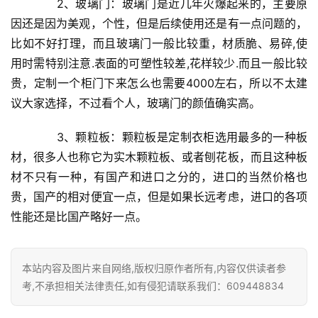
　　2、玻璃门：玻璃门是近几年火爆起来的，主要原
门
因还是因为美观，个性，但是后续使用还是有一点问题的，
套
比如不好打理，而且玻璃门一般比较重，材质脆、易碎,使
安
装
用时需特别注意.表面的可塑性较差,花样较少.而且一般比较
贵，定制一个柜门下来怎么也需要4000左右，所以不太建
安
议大家选择，不过看个人，玻璃门的颜值确实高。
装
维
　　3、颗粒板：颗粒板是定制衣柜选用最多的一种板
修
材，很多人也称它为实木颗粒板、或者刨花板，而且这种板
材不只有一种，有国产和进口之分的，进口的当然价格也
门
贵，国产的相对便宜一点，但是如果长远考虑，进口的各项
业
性能还是比国产略好一点。
资
讯
本站内容及图片来自网络,版权归原作者所有,内容仅供读者参
联
考,不承担相关法律责任,如有侵犯请联系我们：609448834
系
我