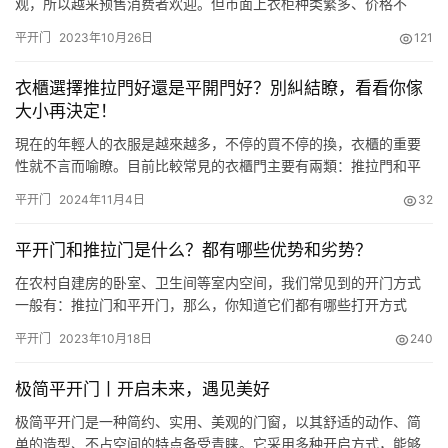
观，所以越来预售消费者欢迎。但市面上衣柜种类繁多、价格不
一，许多人开始选择订做衣柜，自己设计还划算。但订做衣柜开门
平开门
2023年10月26日
121
方式是选择平开门还是推拉门，许多人拿不定主意了。接下来，小
编就来介绍一下订做衣柜开门方式讲究，希望对你们有所帮助！ 现
衣櫃選擇推拉門好還是平開門好？別糾結瞭，看看你傢
在房子卧室空间小，我们的衣物还是那么多，给家定制衣柜不用
大小再決定！
愁。在这定制风流…
現在的年輕人的衣服是越來越多，不停的買不停的換，衣櫃的重要
性就不言而喻瞭。目前比較常見的衣櫃門主要有兩類：推拉門和平
開門兩種。那在購買的時候，很多人就糾結瞭，衣櫃到底是推拉門
平开门
2024年11月4日
32
好還是平開門好呢？其實啊，這個問題也沒有一個肯定的答案，接
下來小編就幫大傢分析一下，瞭解瞭它們各自的優缺點就該知道選
平开门和推拉门是什么？都有哪些优势和劣势？
哪種瞭？ 推拉門衣櫃也叫移門衣櫃，還分為內推拉和外掛推拉門兩
種。內推拉…
在农村自建房的卧室、卫生间等室内空间，我们常见到的开门方式
一般有：推拉门和平开门，那么，你知道它们都有哪些打开方式
吗？ 一、推拉门 简单来说，可顺着墙壁方向推拉移动的门叫做推拉
平开门
2023年10月18日
240
门，也就是下图这种门。 这种门的优点在于不占据空间，门口开启
面也可以自由调整。如果是折叠式的推拉门，其开启幅度更大。 推
极简平开门丨开启未来，遇见美好
拉门我们常在阳台、卫生间、厨房等内部空间见到。 二、平开门 平
开…
极简平开门是一种简约、实用、美观的门窗，以其舒适的动作、简
单的造型、不占空间的特点备受青睐。它采用多种开启方式，能够