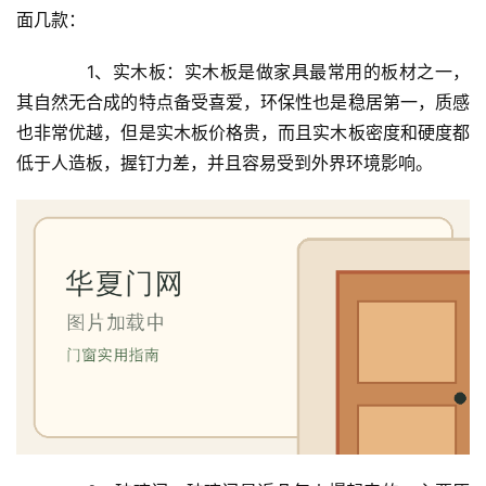
卧
面几款：
室
门
　　1、实木板：实木板是做家具最常用的板材之一，
其自然无合成的特点备受喜爱，环保性也是稳居第一，质感
卫
也非常优越，但是实木板价格贵，而且实木板密度和硬度都
生
低于人造板，握钉力差，并且容易受到外界环境影响。
间
门
庭
院
大
门
铸
铝
登录
注册
门