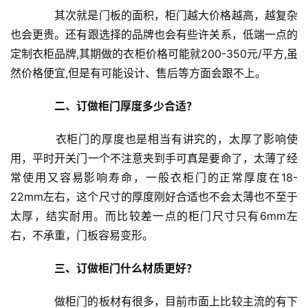
　　其次就是门板的面积，柜门越大价格越高，越复杂
也会更贵。还有跟选择的品牌也会有些许关系，低端一点的
定制衣柜品牌,其期做的衣柜价格可能就200-350元/平方,虽
然价格便宜,但是有可能设计、售后等方面会跟不上。
二、订做柜门厚度多少合适？
　　衣柜门的厚度也是相当有讲究的，太厚了影响使
用，平时开关门一个不注意夹到手可真是要命了，太薄了经
常使用又容易影响寿命，一般衣柜门的正常厚度在18-
首
22mm左右，这个尺寸的厚度刚好合适也不会太薄也不至于
页
太厚，结实耐用。而比较差一点的柜门尺寸只有6mm左
右，不承重，门板容易变形。
入
户
三、订做柜门什么材质更好？
门
　　做柜门的板材有很多，目前市面上比较主流的有下