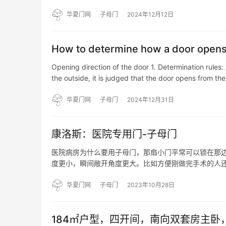
华夏门网
子母门
2024年12月12日
How to determine how a door open
Opening direction of the door 1. Determination rules: 
the outside, it is judged that the door opens from th
华夏门网
子母门
2024年12月31日
康洛斯：医院专用门-子母门
医院病房为什么要用子母门，那扇小门平常可以锁在那
度更小，瞬间敞开角度更大。比如方便刚做完手术的人
于1.2m以上),一般会安装子母门。就是一大一小两扇
1…
华夏门网
子母门
2023年10月28日
184㎡户型，四开间，南向双套房主卧