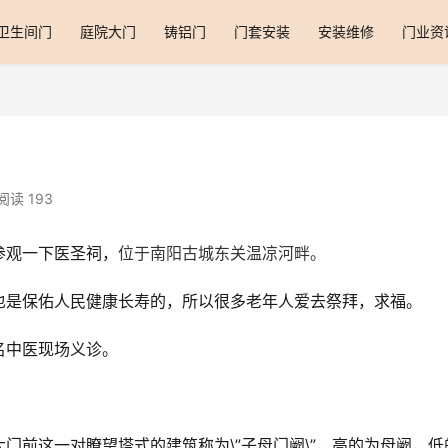
卫生间门
庭院大门
铸铝门
门套安装
安装维修
门业资
阅读 193
参观一下医圣祠，
位于南阳古城东关温凉河畔。
也是保佑人民健康长寿的，所以很多老年人爱去祭拜，求福。
名中医现场义诊。
门前这一对瞭望塔式的建筑称为\”子母门阙\”，高的为母阙，低