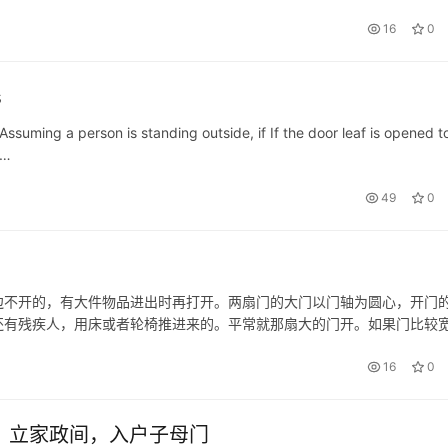
16
0
s
Assuming a person is standing outside, if If the door leaf is opened t
e…
49
0
边不开的，有大件物品进出时再打开。两扇门的大门以门轴为圆心，开门
还有残疾人，用床或者轮椅推进来的。平常就那扇大的门开。如果门比较宽
的那种,一个是方便,而且安装子母门不会给一侧的门轴造成过大的承重。如果
16
0
，立家政间，入户子母门