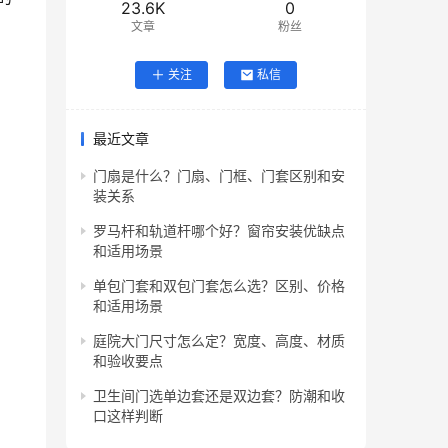
23.6K
0
文章
粉丝
关注
私信
最近文章
门扇是什么？门扇、门框、门套区别和安
装关系
罗马杆和轨道杆哪个好？窗帘安装优缺点
和适用场景
单包门套和双包门套怎么选？区别、价格
和适用场景
庭院大门尺寸怎么定？宽度、高度、材质
和验收要点
卫生间门选单边套还是双边套？防潮和收
口这样判断