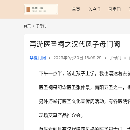
首页
入户门
卧室门
首页
子母门
再游医圣祠之汉代风子母门阙
华夏门网
•
2023年9月30日 16:09:29
•
子母门
•
下午一点半，送走孩子上学，我也溜达着去
医圣祠是纪念医圣张仲景，南阳五圣之一，
另外还举行医圣文化宣传周活动，有各医院
现场艾草产品推介会。
首先看到具有汉代建筑风格的医圣祠大门，大