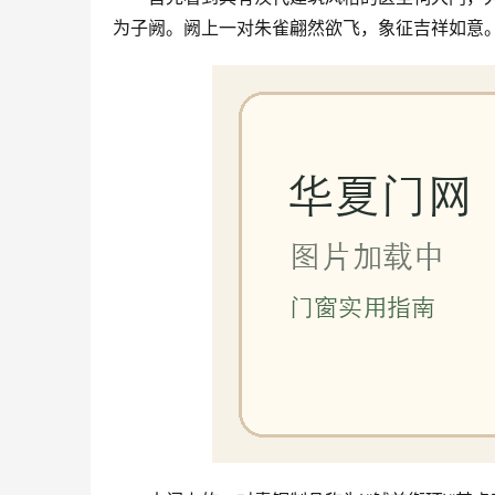
为子阙。阙上一对朱雀翩然欲飞，象征吉祥如意