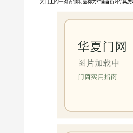
大门上的一对青铜制品称为\”铺首衔环\”其