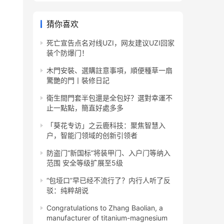
猜你喜欢
死亡宣告点名对线UZI，网友建议UZI回家
装个防爆门！
木門安裝、選購註意事項，順便種草一扇
驚艷的門丨裝修日記
衛生間門套半包還是全包好？選對幸運不
止一點點，簡直好處多多
「葵花专访」之云鹿科技：聚焦智慧入
户，智能门领域的创新引领者
防盗门“新国标”将装甲门、入户门等纳入
范围 安全等级扩展至5级
“包垭口”早已经不流行了？内行人听了反
驳：纯粹胡说
Congratulations to Zhang Baolian, a
manufacturer of titanium-magnesium