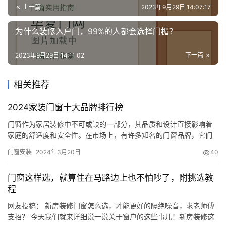
上一篇
2023年9月29日 14:07:17
为什么装修入户门，99%的人都会选择门楣？
2023年9月29日 14:11:02
下一篇
相关推荐
2024家装门窗十大品牌排行榜
门窗作为家居装修中不可或缺的一部分，其品质和设计直接影响着
家庭的舒适度和安全性。在市场上，有许多知名的门窗品牌，它们
凭借着卓越的品质、创新的设计和完善的售后服务，赢得了消费者
门窗安装
2024年3月20日
40
的广泛赞誉。以下是门窗十大品牌排行榜，让我们一起来了解一下
这些优秀品牌的风采吧！ 1.简纳斯门窗注重产品的细节和品质，采
门窗这样选，就算住在马路边上也不怕吵了，附挑选教
用高品质的原材料和先进的生产工艺，打造出了坚固耐用、美观大
程
方的门窗…
网友投稿： 新房装修门窗怎么选，才能更好的隔绝噪音，求老师傅
支招？ 今天我们就来详细说一说关于窗户的这些事儿！新房装修这