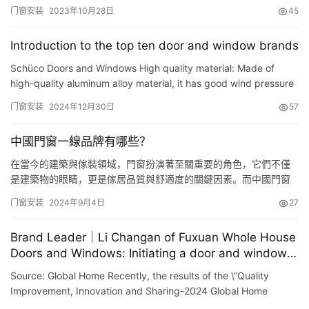
样选门窗，保证一觉睡到大天亮，再也不怕小区夜晚吵闹了，赶紧
门窗安装
2023年10月28日
45
来看看吧！ 窗户是每家每户都不可或缺的，如何挑选窗户自然也是
装修过程中一个非常重要的问题。在购买时，要想避免一些黑心商
Introduction to the top ten door and window brands
家的猫腻陷阱，首先，我们必须要了解窗户都是由哪些元素组成
的。其次…
Schüco Doors and Windows High quality material: Made of
high-quality aluminum alloy material, it has good wind pressure
resistance, wear resistance, corrosion resistance, etc., and…
门窗安装
2024年12月30日
57
中國門窗一線品牌有哪些？
在當今的建築與傢裝領域，門窗扮演著至關重要的角色，它們不僅
是建築物的眼睛，更是傢居品質與舒適度的關鍵因素。而中國門窗
市場中，一線品牌以其卓越的品質、創新的設計和優質的服務脫穎
门窗安装
2024年9月4日
27
而出。 首先不得不提的是 [歐尊門窗]，成立於 2006 年，多年來專
註於隔音門窗等產品的研發與制造，其產品在市場占有率和質量方
Brand Leader｜Li Changan of Fuxuan Whole House
面都表現優異。它以精湛的工藝、高品質的材料以及優雅的設計，…
Doors and Windows: Initiating a door and window
performance revolution to promote high-quality
Source: Global Home Recently, the results of the \”Quality
development of the industry
Improvement, Innovation and Sharing-2024 Global Home
Selection\” initiated by Global Home Furnishing were off…