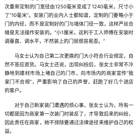
门
次重新定制的门宽径由1250毫米变成了1240毫米，尺寸小
了“10毫米”。安装门的业内人士都知道，定制的门要略小于
铸
门的内径，而不是定制好的门与墙体门径一致，这样严丝合
铝
登录
注册
门
缝是无法操作安装的。“小1厘米，这利于工人师傅在安装时
调垂直、调水平，不然装上的门就很容易歪。”
门
马女士认为自己第二次更换的门大小符合行业规定，自
套
安
然不答应退货。马女士还说，出现纠纷后，张女士非常不冷
装
静地到建材市场上堵自己的门市，向市场内的商家宣传“我
家门不合规”，严重影响了自己的声誉，赶跑了好几个进店
安
的客户。
装
维
对于自己新家装门遭遇的烦心事，张女士认为，所有一
修
切都是因为商家第一次装门时装反了，才导致后来的纠纷，
因此责任在商家，她不排除要通过法律途径来维护自己的权
门
益。
业