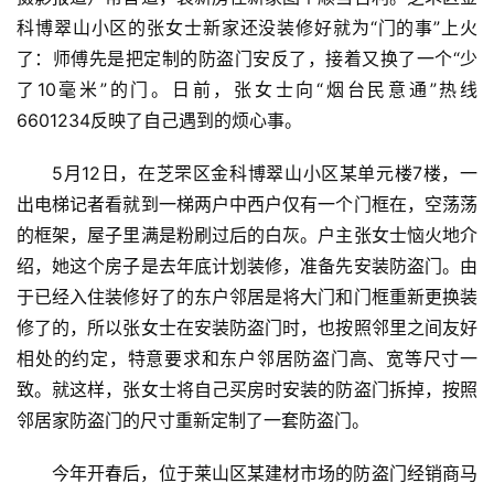
科博翠山小区的张女士新家还没装修好就为“门的事”上火
了：师傅先是把定制的防盗门安反了，接着又换了一个“少
了10毫米”的门。日前，张女士向“烟台民意通”热线
6601234反映了自己遇到的烦心事。
5月12日，在芝罘区金科博翠山小区某单元楼7楼，一
出电梯记者看就到一梯两户中西户仅有一个门框在，空荡荡
的框架，屋子里满是粉刷过后的白灰。户主张女士恼火地介
绍，她这个房子是去年底计划装修，准备先安装防盗门。由
于已经入住装修好了的东户邻居是将大门和门框重新更换装
修了的，所以张女士在安装防盗门时，也按照邻里之间友好
相处的约定，特意要求和东户邻居防盗门高、宽等尺寸一
致。就这样，张女士将自己买房时安装的防盗门拆掉，按照
邻居家防盗门的尺寸重新定制了一套防盗门。
首
今年开春后，位于莱山区某建材市场的防盗门经销商马
页