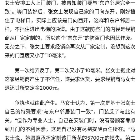
女士安排工人上门装门，被告知装门要与“东户邻居完全一
致”。等门装好后，张女士发现自己家的门向东开，刚好挡
入
住了电梯口，实际上应该是门向西开，这样和东户邻居一
户
门
样，不挡住进出电梯的通道。由于这款防盗门的内径是经销
商从厂家定制的，所以这个“向东开”的防盗门也因此作废。
卧
无奈之下，张女士要求经销商再次从厂家定制，没想到这次
室
来的门宽度又小了“10毫米”。
门
第一次给弄反了，第二次又小了10毫米。张女士据此对
卫
这家经销商产生了不信任，遂要求退货，要求经销商马女士
生
退还其所交定金2000元。
间
门
争执也就由此产生。马女士认为，第一次是基于张女士
自己的特殊要求“与东户邻居装门一致”，门装反了与此有
庭
关。“但作为专业人士，自己在安装门时，没有替顾客考虑
院
到开门的不利因素，这是自己没有尽到提醒责任所在。”马
大
女士说，她愿意承担定制该门所花的5700元的损失。第二