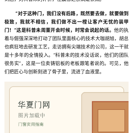
首
页
“对于这种门，我们没有后路，既然要去做，就要做到
极致，我就不相信，我们做不出
一樘
让客户无忧的装甲
入
门！”这是科普未周董开会时候，时常会说起的话。
他的执
户
着与倔强深深地打动了团队里面核心的技术大咖胡旭，胡总
门
也疯狂地去研发工艺，走访拥有尖端技术的公司，这一干就
是十多年的全情投入。“科普未的技术没话说，他们的团队
卧
室
很务实”，这是一位卖铸铝板的老板跟笔者说的。可见，他
门
们把匠心与创新刻进了骨子里，流进了血液里。
卫
生
间
门
庭
院