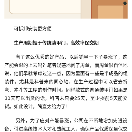
大
门
可拆卸安装更方便
铸
铝
登录
注册
生产周期短于传统装甲门，高效率保交期
门
 有了这么优秀的好产品，以后销量一下子暴涨了，这
门
产能会跟的上去吗？笔者疑惑地问了周董，而周董很自信地
套
安
说，他们早就考虑过这一点，因为里面有一些是半成品的组
装
装件，尤其是科普未的同心轴，在生产过程中可以省去折
弯、冲孔等工序的制作时间。同样款式的普通装甲门如果是
安
30天可以出货的话，科普未只要25天，至少提前5天能交
装
货。如此设计，简直太给力了！
维
修
 另外，为了应对产能暴涨，公司在不断地增加先进设
备，引进高级技术人才和熟练工人，确保产品保质保量保交