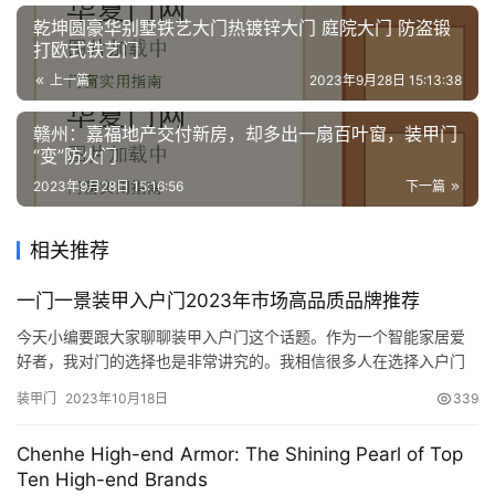
乾坤圆豪华别墅铁艺大门热镀锌大门 庭院大门 防盗锻
打欧式铁艺门
上一篇
2023年9月28日 15:13:38
赣州：嘉福地产交付新房，却多出一扇百叶窗，装甲门
“变”防火门
2023年9月28日 15:16:56
下一篇
相关推荐
一门一景装甲入户门2023年市场高品质品牌推荐
今天小编要跟大家聊聊装甲入户门这个话题。作为一个智能家居爱
好者，我对门的选择也是非常讲究的。我相信很多人在选择入户门
的时候都会遇到这样的困惑：既要考虑防盗，又要考虑美观和实用
装甲门
2023年10月18日
339
性。那么，装甲入户门会是怎样的呢？那么作为消费者想要选择的
话，该怎样去寻找好的品牌呢？下面小编就给大家推荐几款比较值
Chenhe High-end Armor: The Shining Pearl of Top
得选择的品牌，供大家选择参考。 1、首选推荐一：皇庭门窗 皇庭
Ten High-end Brands
门窗 总…