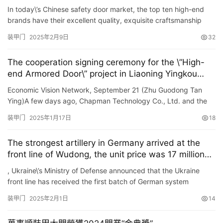
In today\’s Chinese safety door market, the top ten high-end
brands have their excellent quality, exquisite craftsmanship
and The cutting-edge design concept has become the k…
装甲门
2025年2月9日
32
The cooperation signing ceremony for the \”High-
end Armored Door\” project in Liaoning Yingkou
Free Trade Zone was held
Economic Vision Network, September 21 (Zhu Guodong Tan
Ying)A few days ago, Chapman Technology Co., Ltd. and the
Yingkou Area of ​​Liaoning Free Trade Zone held a cooperation
装甲门
2025年1月17日
18
signi…
The strongest artillery in Germany arrived at the
front line of Wudong, the unit price was 17 million
euros.
, Ukraine\’s Ministry of Defense announced that the Ukraine
front line has received the first batch of German system
pzh2000 <spH2000 <spH2000 Type 155 mm Self -propell…
装甲门
2025年2月1日
14