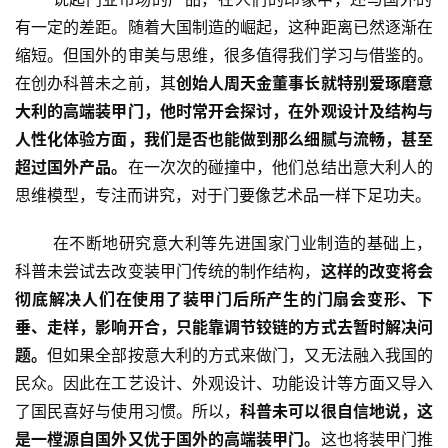
有一定的差距。随着大国制造的崛起，这种距离已然逐渐在
缩短。但国外的审美与思维，很多值得我们学习与借鉴的。
在创办科普未之前，其
创始人周天金董事长就特别爱琢磨意
大利的高端装甲门，他时常开会探讨，在外观设计及结构与
人性化体验方面，我们是否也能做到那么细腻与流畅，甚至
超过国外产品。
在一次次的碰撞中，他们总结出意大利人的
思维模型，专注而讲究，对于门要像艺术品一样下足功夫。
 在不断地研究意大利等先进国家门业制造的基础上，
科普未尝试去改变装甲门传统的制作结构，
这样的改变将会
彻底解决人们在使用了装甲门后所产生的门扇会变形、下
垂、走样，影响开合，只能靠调节铰链的方式去暂时解决问
题。
但如果全部按意大利的方式来做门，又无法融入我国的
民众。因此在工艺设计、外观设计、功能设计等方面又导入
了国民喜好与使用习惯。所以，
科普未可以很自信地说，这
是一樘源自国外又优于国外的高端装甲门。
这也将装甲门推