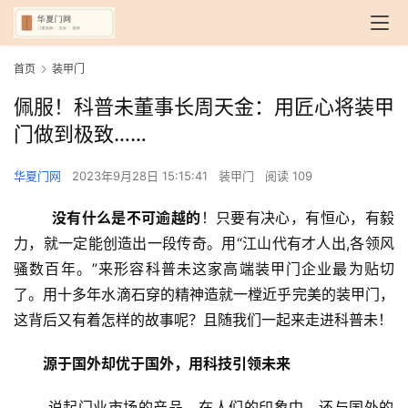
首页
装甲门
佩服！科普未董事长周天金：用匠心将装甲
门做到极致……
华夏门网
2023年9月28日 15:15:41
装甲门
阅读 109
 没有什么是不可逾越的
！只要有决心，有恒心，有毅
力，就一定能创造出一段传奇。用“江山代有才人出,各领风
骚数百年。”来形容科普未这家高端装甲门企业最为贴切
了。用十多年水滴石穿的精神造就一樘近乎完美的装甲门，
这背后又有着怎样的故事呢？且随我们一起来走进科普未！
源于国外却优于国外，用科技引领未来
 说起门业市场的产品，在人们的印象中，还与国外的