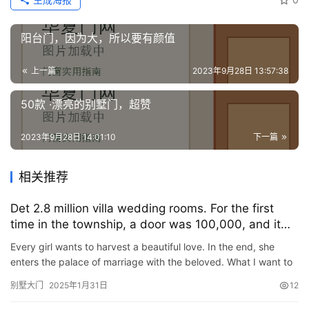
阳台门，因为大，所以要有颜值
上一篇
2023年9月28日 13:57:38
50款 ·漂亮的别墅门，超赞
2023年9月28日 14:01:10
下一篇
相关推荐
Det 2.8 million villa wedding rooms. For the first
time in the township, a door was 100,000, and it
was domineering!
Every girl wants to harvest a beautiful love. In the end, she
enters the palace of marriage with the beloved. What I want to
share with you today is the love story of a girl in the…
别墅大门
2025年1月31日
12