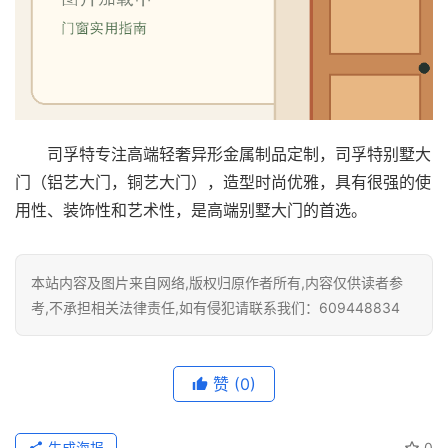
门
业
资
讯
司孚特专注高端轻奢异形金属制品定制，司孚特别墅大
联
门（铝艺大门，铜艺大门），造型时尚优雅，具有很强的使
系
我
用性、装饰性和艺术性，是高端别墅大门的首选。
们
本站内容及图片来自网络,版权归原作者所有,内容仅供读者参
考,不承担相关法律责任,如有侵犯请联系我们：609448834
赞
(0)
生成海报
0