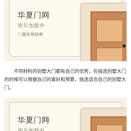
院
大
门
铸
铝
登录
注册
门
门
不同材料的别墅大门都有自己的优势，在挑选别墅大门
套
的时候可以根据自己的喜好和预算，挑选适合自己的别墅大
安
装
门。
安
装
维
修