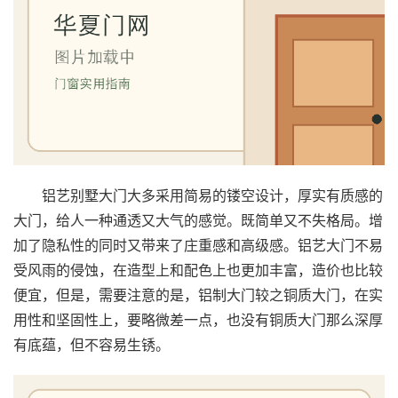
首
页
入
户
门
卧
铝艺别墅大门大多采用简易的镂空设计，厚实有质感的
室
大门，给人一种通透又大气的感觉。既简单又不失格局。增
门
加了隐私性的同时又带来了庄重感和高级感。铝艺大门不易
受风雨的侵蚀，在造型上和配色上也更加丰富，造价也比较
卫
便宜，但是，需要注意的是，铝制大门较之铜质大门，在实
生
用性和坚固性上，要略微差一点，也没有铜质大门那么深厚
间
有底蕴，但不容易生锈。
门
庭