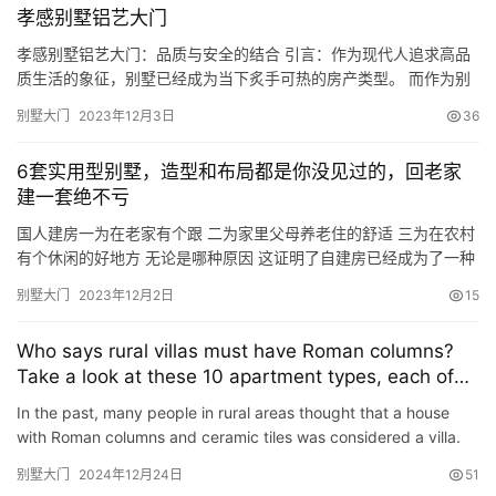
孝感别墅铝艺大门
孝感别墅铝艺大门：品质与安全的结合 引言：作为现代人追求高品
质生活的象征，别墅已经成为当下炙手可热的房产类型。 而作为别
墅的重要组成部分，大门在别墅的整体形象和安全性方面起着举足
别墅大门
2023年12月3日
36
轻重的作用。 在众多大门选项中，孝感别墅铝艺大门凭借其独特的
设计和出色的品质备受青睐。 本文将就孝感别墅铝艺大门的设计特
6套实用型别墅，造型和布局都是你没见过的，回老家
点、品质和安全性能进行详细介绍。 一、设计特点：兼具美观与实
建一套绝不亏
用…
国人建房一为在老家有个跟 二为家里父母养老住的舒适 三为在农村
有个休闲的好地方 无论是哪种原因 这证明了自建房已经成为了一种
趋势 很多有钱人都在郊外有房有庄园 因为他们意识到 居住环境和居
别墅大门
2023年12月2日
15
住体验对生活的重要性 现在不管有钱没钱 都会回老家建一套小别墅
编号：DC0792 层数：三层 结构形式：砖混结构 主体造价：35-42
Who says rural villas must have Roman columns?
万 开间：10.9米 进深：12米 …
Take a look at these 10 apartment types, each of
them looks very good.
In the past, many people in rural areas thought that a house
with Roman columns and ceramic tiles was considered a villa.
But now times have changed, ceramic tiles have gradually b…
别墅大门
2024年12月24日
51