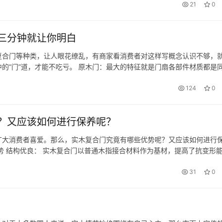
21
0
三分钟就让你明白
复合门等种类，让人眼花缭乱，有商家看消费者对这样写概念认识不够，
的“门”道，才能不吃亏。 原木门：最大的特征就是门扇各部件材质都是
用天然名贵木材为原材制成，像现在市场上口碑比较好的六喜源原木公馆
124
0
？又应该如何进行保养呢？
广大消费者喜爱。那么，实木复合门究竟有哪些优势呢？又应该如何进行
势 结构优良： 实木复合门以普通木指接合材料作为基材，提高了抗变形
的薄木材，真实地反映了木材的特性。 多材料优势： 充分利用各种材料
31
0