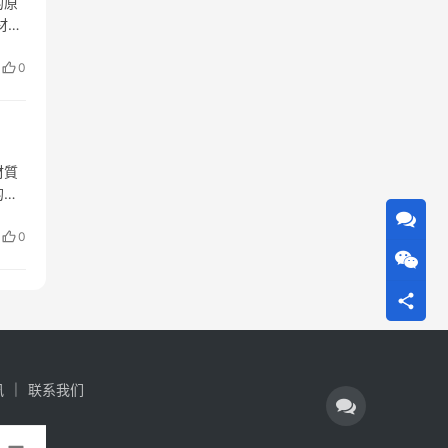
的原
材质
区
0
材質
的熱
嚴
0
讯
联系我们