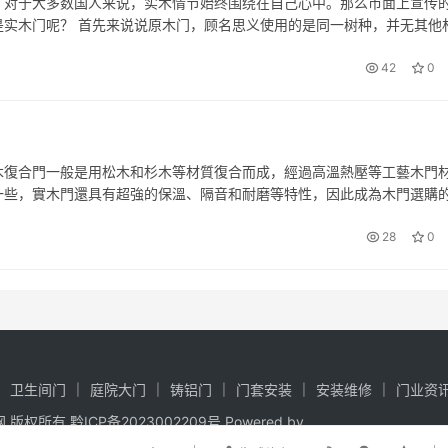
，对于大多数国人来说，实木情节始终围绕在自己心中。那么市面上宣传
实木门呢？ 首先来说说原木门，顾名思义使用的是同一树种，并无其他
类木门门扇各部件材质都是同一树种，门扇上的色泽纹路都有不同的略微
42
0
木復合門一般是用松木和杉木等材質復合而成，經過高溫熱壓等工藝木門
一些，實木門還具有超強的保溫、隔音和耐磨等特性，因此成為木門選購
實木復合門的價格從幾百元到幾千元不等，實木門對材質和工藝要求比較
28
0
卫生间门
庭院大门
铸铝门
门套安装
安装维修
门业资
夏门网 版权所有
黔ICP备2023002209号
Powered by