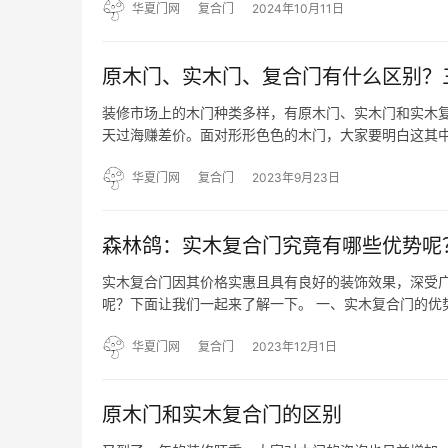
性能…
华夏门网
复合门
2024年10月11日
原木门、实木门、复合门有什么区别？
装修市场上的木门种类多样，有原木门、实木门和实木
天过海赚差价。面对形形色色的木门，大家要明白这其中
树种，没有其他材质的填充物 有些比较好的原木门还是
是进口…
华夏门网
复合门
2023年9月23日
森林鸽：实木复合门究竟有哪些优势呢
实木复合门因其价格实惠且具有良好的装饰效果，深受
呢？下面让我们一起来了解一下。 一、实木复合门的优
力，木质纹理具有高度的装饰性。表面使用珍贵树种制成
良特性…
华夏门网
复合门
2023年12月1日
原木门和实木复合门的区别