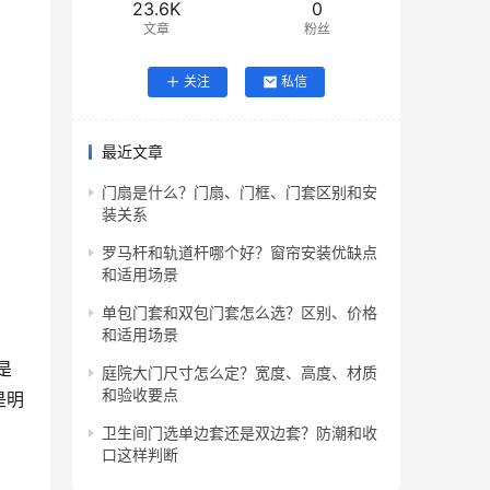
23.6K
0
文章
粉丝
关注
私信
最近文章
门扇是什么？门扇、门框、门套区别和安
装关系
罗马杆和轨道杆哪个好？窗帘安装优缺点
和适用场景
单包门套和双包门套怎么选？区别、价格
和适用场景
是
庭院大门尺寸怎么定？宽度、高度、材质
和验收要点
是明
卫生间门选单边套还是双边套？防潮和收
口这样判断