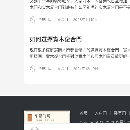
又到了一年的装修旺季，大家对木门的咨询也日益增加
木门和实木复合门到底有什么区别呢？实木复合门是不是
的填充物，属于实木门中的极品木门，是纯实木门，这
别，大自然的…
华夏门网
复合门
2023年11月9日
如何選擇實木復合門
現在很多傢庭選購木門都會傾向於選擇實木復合門，實
更穩固，實木復合門相對於實木門和原木門質量能更輕
點。 市場上對實木復合門的價錢存在著明顯的差異性，
格，質量比較…
华夏门网
复合门
2024年12月9日
首页
入户门
卧室门
Copyright © 2023 华