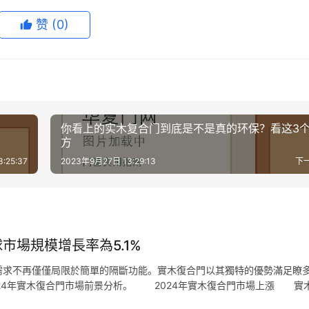
赞
(0)
你看上的实木复合门到底是不是真的环保？看这3
方
:25:37
2023年9月27日 13:29:13
下
市場規模增長率為5.1%
需求不再僅僅局限於簡單的隔斷功能。實木復合門以其獨特的優勢滿足瞭
24年實木復合門市場前景分析。 2024年實木復合門市場上漲 實
它結合瞭多種木材材質，通過現代工藝進行優化組合，既具有實木門的外