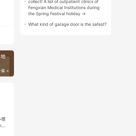
collect! A list of outpatient clinics of
Fengxian Medical Institutions during
the Spring Festival holiday →
What kind of garage door is the safest?
个地
一篇
多樣
木復
觀和