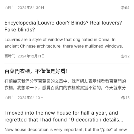
孔，天地插銷定位孔，百葉窗! 作圖步驟如下：1.打開SolidWorks軟
百叶门
2024年8月30日
94
件，【新建】-【零件】 2 .先繪制基體法蘭，點擊【草圖】先繪制草
圖，繪制矩形642.5*495 3.選擇繪制好的草圖，點擊【基體法蘭】
Encyclopedia|Louvre door? Blinds? Real louvers?
設置板厚1.2，折彎扣除1.9…
Fake blinds?
Louvres are a style of window that originated in China. In
ancient Chinese architecture, there were mullioned windows,
which were used in every dynasty from the Warring States
百叶门
2024年12月11日
32
Peri…
百葉門衣櫃，不僅僅是好看！
在前幾天我們分享百葉窗的文章中，就有網友表示想看看百葉門的
衣櫃，我想瞭一下，感覺百葉門的衣櫃確實挺不錯的，今天就來分
享一些相關的案例，病來說一下百葉門衣櫃的好處吧！ 衣櫃是儲藏
百叶门
2024年9月10日
15
衣物的收納櫃，一般都是擺在臥室裡，本來臥室就是比較封閉的空
間，而衣櫃長時間緊閉櫃門的話，衣櫃內部不透氣的話難免會產生
I moved into the new house for half a year, and
異味，尤其是一些換季的衣物，在衣櫃裡面放上幾個月的時候，十
regretted that I had found 19 decoration details
有八九是會…
that were missed! My eyes are green
New house decoration is very important, but the \”pits\” of new