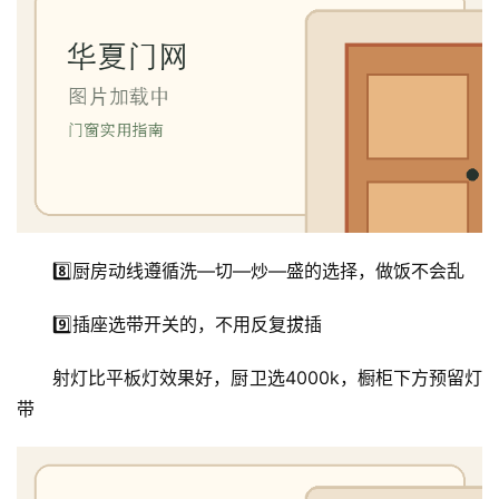
8️⃣厨房动线遵循洗—切—炒—盛的选择，做饭不会乱
9️⃣插座选带开关的，不用反复拔插
射灯比平板灯效果好，厨卫选4000k，橱柜下方预留灯
带
首