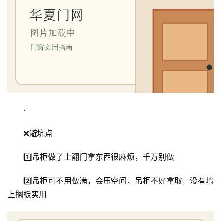
页
入
户
门
卧
室
门
·
卫
❌避坑点
生
间
1️⃣吊柜做了上翻门拿东西很麻烦，千万别做
门
2️⃣吊柜可不用做满，会压空间，吊柜不好拿取，没有墙
庭
上搁板实用
院
大