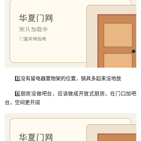
门
铸
铝
登录
注册
门
门
套
安
装
3️⃣没有留电器置物架的位置，锅具多起来没地放
4️⃣厨房没做吧台，应该做成开放式厨房，在门口加吧
安
台，空间更开阔
装
维
修
门