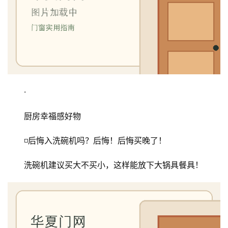
业
资
讯
联
系
我
·
们
厨房幸福感好物
◽️后悔入洗碗机吗？后悔！后悔买晚了！
洗碗机建议买大不买小，这样能放下大锅具餐具！