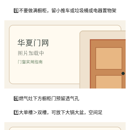
5️⃣不要做满橱柜，留小推车或垃圾桶或电器置物架
6️⃣燃气灶下方橱柜门预留透气孔
7️⃣大单槽＞双槽，可放下大锅大盆，空间足