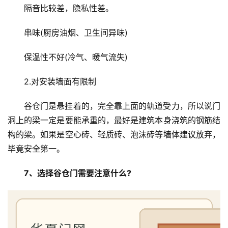
大
隔音比较差，隐私性差。
门
串味(厨房油烟、卫生间异味)
铸
铝
登录
注册
保温性不好(冷气、暖气流失)
门
2.对安装墙面有限制
门
套
谷仓门是悬挂着的，完全靠上面的轨道受力，所以说门
安
洞上的梁一定是要能承重的，最好是建筑本身浇筑的钢筋结
装
构的梁。如果是空心砖、轻质砖、泡沫砖等墙体建议放弃，
毕竟安全第一。
安
装
7、选择谷仓门需要注意什么?
维
修
门