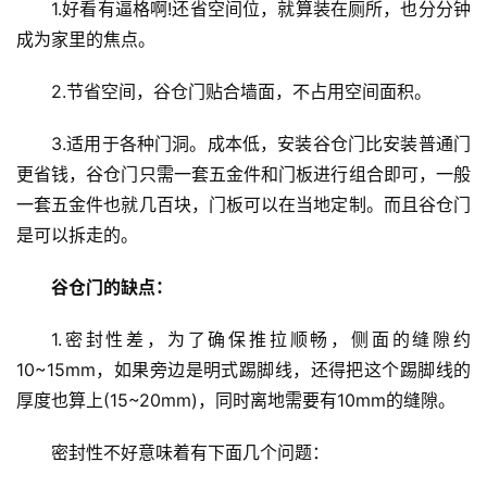
1.好看有逼格啊!还省空间位，就算装在厕所，也分分钟
页
成为家里的焦点。
入
2.节省空间，谷仓门贴合墙面，不占用空间面积。
户
门
3.适用于各种门洞。成本低，安装谷仓门比安装普通门
更省钱，谷仓门只需一套五金件和门板进行组合即可，一般
卧
一套五金件也就几百块，门板可以在当地定制。而且谷仓门
室
是可以拆走的。
门
谷仓门的缺点：
卫
生
1.密封性差，为了确保推拉顺畅，侧面的缝隙约
间
10~15mm，如果旁边是明式踢脚线，还得把这个踢脚线的
门
厚度也算上(15~20mm)，同时离地需要有10mm的缝隙。
庭
密封性不好意味着有下面几个问题：
院