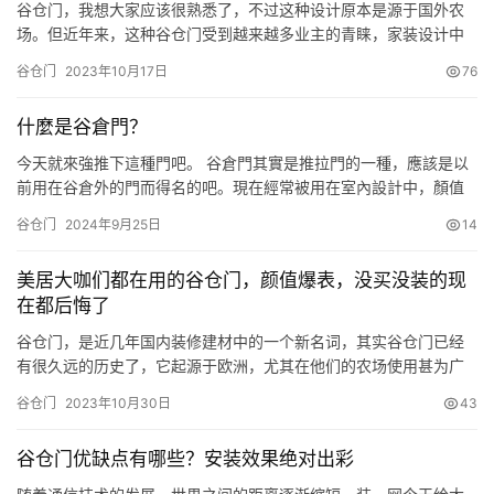
谷仓门，我想大家应该很熟悉了，不过这种设计原本是源于国外农
场。但近年来，这种谷仓门受到越来越多业主的青睐，家装设计中
经常会见到。可是大家有见过将谷仓门锯掉半截装在窗户上的吗？
谷仓门
2023年10月17日
76
像这样： 因为大面积使用谷仓门，也有业主觉得谷仓门不再流行，
但是保留这种独特的设计，将它装在窗户上，新颖时髦，有了它一
什麼是谷倉門？
定程度上代替了窗帘，甚至是还更漂亮实用。 它还是利用了谷仓门
运作的…
今天就來強推下這種門吧。 谷倉門其實是推拉門的一種，應該是以
前用在谷倉外的門而得名的吧。現在經常被用在室內設計中，顏值
很高。風格也比較百搭，幾乎所有風格都可以使用，安裝也非常簡
谷仓门
2024年9月25日
14
單方便，它最大的優點應該就是好看瞭，顏值房間沒有任何爭議。
谷倉門也有一些缺點需要註意，比如 密封性和隔音效果比一般的門
美居大咖们都在用的谷仓门，颜值爆表，没买没装的现
差，一般不安裝門鎖，為瞭方便推拉，可以安裝風格搭配的拉手。
在都后悔了
不適用…
谷仓门，是近几年国内装修建材中的一个新名词，其实谷仓门已经
有很久远的历史了，它起源于欧洲，尤其在他们的农场使用甚为广
泛，多用于一些库房和粮仓的阻隔，也因此得名。 现如今呢，装修
谷仓门
2023年10月30日
43
也越来越追求个性化，不管是房屋设计的形式上，还是建筑材料的
呈现上，都在不断的推陈出新，谷仓门就是一个很典型的例子，现
谷仓门优缺点有哪些？安装效果绝对出彩
在的它。相比传统印象中的谷仓门，保留了它简约便捷特质的同
时，质感上也…