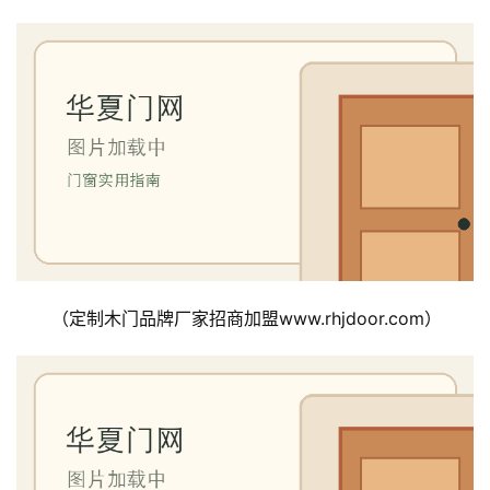
首
页
入
户
门
卧
（定制木门品牌厂家招商加盟www.rhjdoor.com）
室
门
卫
生
间