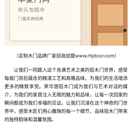
装
维
修
门
业
资
讯
（定制木门品牌厂家招商加盟www.rhjdoor.com）
联
让我们一同踏入这个充满艺术之美的铝木门世界，感受
系
每扇门背后蕴含的精湛工艺和高雅品味，为我们的生活增添
我
更多的精致享受。荣华居铝木门成为我们与艺术对话的媒
们
介，为我们的家居注入无限的魅力和品味，让每一次回家的
瞬间都成为我们幸福的见证。让我们沉浸在这个神奇的门世
界中，感受木匠们用心雕琢的每一个细节，品味铝木门带来
的独特韵味和温馨氛围。