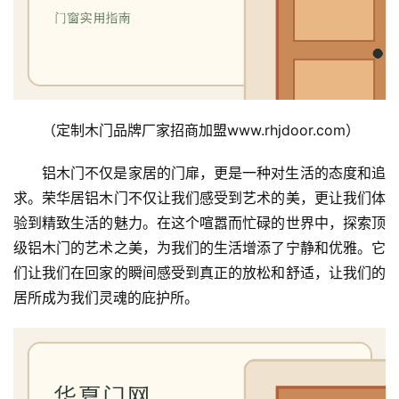
门
庭
院
大
门
（定制木门品牌厂家招商加盟www.rhjdoor.com）
铝木门不仅是家居的门扉，更是一种对生活的态度和追
铸
求。荣华居铝木门不仅让我们感受到艺术的美，更让我们体
铝
登录
注册
门
验到精致生活的魅力。在这个喧嚣而忙碌的世界中，探索顶
级铝木门的艺术之美，为我们的生活增添了宁静和优雅。它
门
们让我们在回家的瞬间感受到真正的放松和舒适，让我们的
套
居所成为我们灵魂的庇护所。
安
装
安