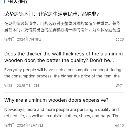
相关推荐
荣华居铝木门：让家居生活更优雅，品味非凡
在现代家居装潢中，门的选取对于整体风格的塑造至关重要。荣华
居铝木门，凭借其出色的品质和独树一帜的设计，为众多家庭营造
了优雅而舒适的居住环境。 （荣华居铝木门：让家居生活更优雅，
铝木门
2024年7月18日
26
品味非凡） 荣华居铝木门，以“品质与创新”为核心理念，在设计和
技术上不断突破。每一扇门都融合了精湛的工艺与前沿的材料科
Does the thicker the wall thickness of the aluminum
技，确保了产品的耐用性和实用性。同时，我们追求美观与功能的
wooden door, the better the quality? Don\’t be
完美结合…
misled!
Everyday people will have such a consumption concept during
the consumption process: the higher the price of the item, the
better, the greater the quantity, the better, the more ma…
铝木门
2025年1月7日
71
Why are aluminum wooden doors expensive?
Nowadays, more and more people are pursuing a quality and
refined life, as well as exquisite clothes, shoes, and bags. The
same goes for home decoration and interior doors. As the …
铝木门
2024年12月17日
46