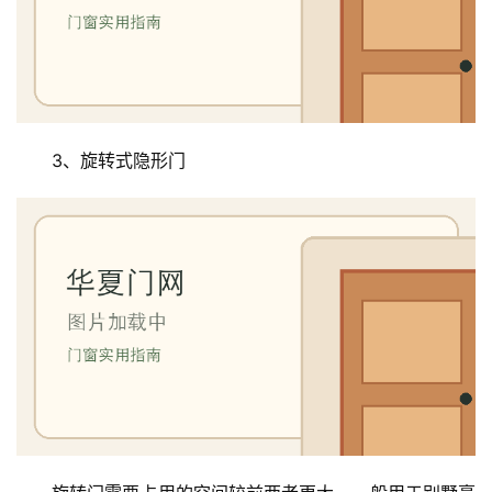
户
门
卧
室
门
3、旋转式隐形门
卫
生
间
门
庭
院
大
门
铸