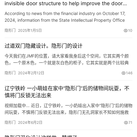
invisible door structure to help improve the door
的夜晚，李…
experience
According to news from the financial industry on October 17,
2024, information from the State Intellectual Property Office
shows that Gu Lei (Shanghai) Engineering Technology Co., …
隐形门
2025年1月5日
10
过道双门隐藏设计。隐形门的设计
今天我们在JMF的位置，请大家看我身后这个空间，它其实两个颜
色，一个原木色，一个就是灰白色的柜子，它其实就是两个比较典
型的隐藏式的门。正好通过这个场景，我来跟大家把这种隐藏式的
隐形门
2024年2月12日
146
门再给大家分享一下。 大家其实看，像这个柜子什么叫隐藏式的
门？首先如果我们不提，它整个收缝收边都比较窄，让人感觉到它
辽宁铁岭 一小萌娃在家中“隐形门”后的储物间玩耍，不
就是一个柜子。可能我们会想打开这个门以后，它是一个收纳柜，
慎将门反锁无法出来
包括像这个…
视频加载中… 近日，辽宁铁岭，一小奶娃出入家中“隐形门”后的储物
间玩耍，不慎将门反锁无法出来，隐形门无孔洞家长不知如何施救
只好报警求助。辽宁消防赶赴，由于娃太小，且被困空间较为封
隐形门
2024年6月2日
71
闭，担心娃害怕，蓝朋友一边隔门喊话暖心安抚，一边利用破门器
打开房门，成功帮娃脱困。提示：家中有隐形门，家长可在门锁卡