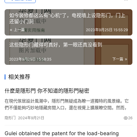
如今装修都这么有“心机”了，电视墙上设隐形门，门上
还留小门洞
上一篇
2023年9月25日 15:55:29
这些隐形门藏得可真好，第一眼还真没看到
2023年9月25日 15:58:35
下一篇
相关推荐
什麼是隱形門 你不知道的隱形門秘密
在現代傢居設計風潮中，隱形門無疑成為瞭一道獨特的風景線。它
們不僅能夠巧妙地隱藏房間入口，還在視覺上擴展瞭空間。然而，
隱藏在這些光鮮外表背後的秘密，卻鮮有人知。隱形門的設計不僅
隐形门
2024年9月21日
26
是美學的考量，更是功能與安全的挑戰。在一場火災中，一個不起
眼的隱形門可能會成為生命的救命稻草，也可能成為災難的隱形殺
Gulei obtained the patent for the load-bearing
手。 傢住北京的李先生就有過一次驚心動魄的經歷。那是一個普通