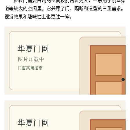
旋转门需要占用的空间较前两者更大，一般用于别墅豪
铝
登录
注册
宅等较大的空间里。它兼顾了门、隔断和造型的三重需求。
门
视觉效果和趣味性上也更胜一筹。
门
套
安
装
安
装
维
修
门
业
资
讯