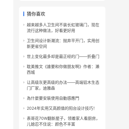
猜你喜欢
越来越多人卫生间不装长虹玻璃门，现在
流行这种做法，好看更好用
卫生间设计新潮流：抛弃平开门，实用创
新更省空间
世上变化最多却是最正经的门——折叠门
耽美推文《誰要和你做朋友啊》作者：瀨
西城
让高级灰更高级的办法——高端铝木生态
门厂家，迪雅森
為什麼要安裝使用自動感應門
2024年实用又高颜值的阳台设计技巧！
表哥花70W翻新屋子，领着家人看厨房，
儿媳忍不住说：颜色不丰富