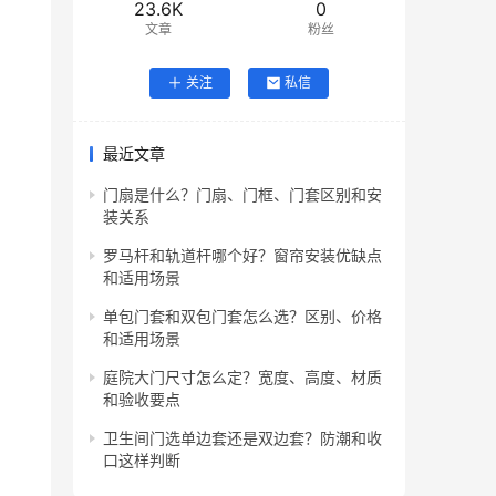
23.6K
0
文章
粉丝
关注
私信
最近文章
门扇是什么？门扇、门框、门套区别和安
装关系
罗马杆和轨道杆哪个好？窗帘安装优缺点
和适用场景
单包门套和双包门套怎么选？区别、价格
和适用场景
庭院大门尺寸怎么定？宽度、高度、材质
和验收要点
卫生间门选单边套还是双边套？防潮和收
口这样判断