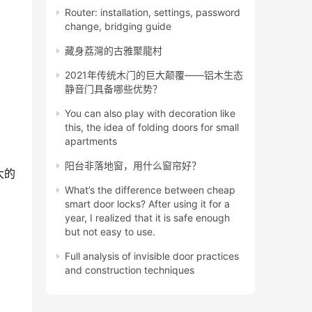
Router: installation, settings, password
change, bridging guide
藏身荔灣的古雅聚龍村
2021年传统木门的巨大颠覆——铝木生态
静音门具备哪些优势？
You can also play with decoration like
this, the idea of ​​folding doors for small
apartments
阳台非落地窗，用什么窗帘好？
大的
What’s the difference between cheap
smart door locks? After using it for a
year, I realized that it is safe enough
but not easy to use.
Full analysis of invisible door practices
and construction techniques