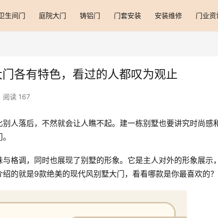
卫生间门
庭院大门
铸铝门
门套安装
安装维修
门业资
大门各有特色，看过的人都叹为观止
阅读 167
比别人落后，不然就会让人瞧不起。建一栋别墅也要讲究时尚感
门。
味与格调，同时也展现了别墅的形象。它是主人对外的形象展示
介绍的就是9款绝美的现代风别墅大门，看看哪款是你最喜欢的？