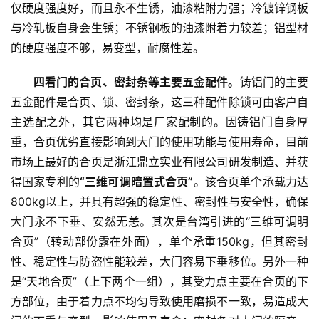
仅硬度强度好，而且永不生锈，油漆粘附力强；冷镀锌钢板
与冷轧板自身会生锈；不锈钢板的油漆附着力较差；铝型材
的硬度强度不够，易变型，耐腐性差。
四看门的合页、密封条等主要五金配件。
铸铝门的主要
五金配件是合页、锁、密封条，这三种配件除锁可由客户自
主选配之外，其它两种均是厂家配制的。因铸铝门自身厚
重，合页优劣直接影响到大门的使用功能与使用寿命，目前
市场上最好的合页是浙江鼎立实业有限公司研发制造、并获
得国家专利的
“三维可调暗置式合页”
。该合页单个承载力达
800kg以上，并具有超强的稳定性、密封性与安全性，确保
大门永不下垂、安然无恙。其次是台湾引进的“三维可调明
合页”（转动部份露在外面），单个承重150kg，但其密封
性、稳定性与防盗性能较差，大门容易下垂移位。另外一种
是“天地合页”（上下两个一组），其受力点主要在合页的下
方部位，由于着力点不均匀导致使用磨损不一致，易造成大