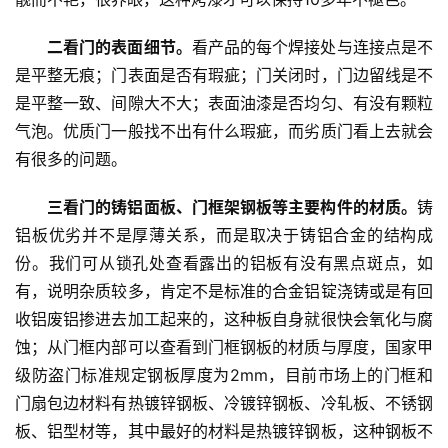
二看门的表面细节。
看产品的每个焊接处与连接点是不
是平整无痕；门表面是否有瑕疵；门关闭时，门边留线是不
是平整一致、间隙大不大；表面油漆是否均匀、有没有颗粒
气泡。优质门一般找不出有什么瑕疵，而劣质门看上去就会
有很多的问题。
三看门的铸铝面板、门框架钢板等主要构件的材质。
铸
铝板优劣并不是厚薄关系，而是取决于铸铝合金的结构成
份。我们可从锁孔处查看露出的铝板有没有黑点斑点，如
有，说明杂质较多，肯定不是标准的合金铝锭浇铸或是有回
收铝废铝掺进去加工起来的，这种板自身就很快会氧化与腐
蚀；从门框内部可以查看到门框钢板的材质与厚度，国家甲
级防盗门标准规定钢板厚度为2mm，目前市场上的门框和
门扇包边材料有热镀锌钢板、冷镀锌钢板、冷轧板、不锈钢
板、铝型材等，其中最好的材料是热镀锌钢板，这种钢板不