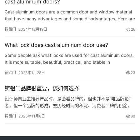
cast aluminum doors?
Cast aluminum doors are a common door and window material
that have many advantages and some disadvantages. Here are
the advantages and disadvantages about cast aluminum doors.
铸铝门
2024年12月19日
28
Det…
What lock does cast aluminum door use?
Some people ask what locks are used for cast aluminum doors.
It is more suitable, beautiful, practical, and stable in
performance! cast aluminum door is the home improvement
铸铝门
2025年1月28日
23
indust…
铸铝门品牌很重要，该如何选择
设计师向业主推荐产品时，是会看品牌的。但也并不是“唯品牌论”
者，但一个品牌的形成，要历经时间的积淀、消费者口碑的积淀，
这些都需要品质和服务为基础。 欧华尊邸铸铝门经过十几年的发
铸铝门
2023年11月8日
80
展，优越的品质体现在门上的每一处细节，特别是作为门的灵魂
——合页，欧华尊邸铸铝门采用自主研发的三维可调暗置式合页，
单个合页承重达800公斤以上，开启次数达50万次以上。其次，欧
华尊邸铸…