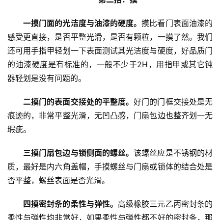
生
间
一摸门面的光洁度与油漆的硬度。
摸比看门表面油漆的
门
感受更直接，是否平整光滑，是否有颗粒，一摸了然。我们
还可用手指甲轻划一下表面测试其光洁度与硬度，好品质门
庭
的油漆硬度是有标准的，一般不少于2H，用指甲或其它钝
院
器轻划是没有问题的。
大
门
二摸门的表面交接处的平整度。
好门的门框交接处是无
痕迹的，非常平整光滑，无凹凸感，门扇包边也整齐划一无
铸
铝
瑕疵。
登录
注册
门
三摸门扇包边与锁侧面的螺丝。
该螺丝应是不锈钢的材
质，最好是内六角盖帽，手摸螺丝与门扇或锁体的结合处是
门
套
否平整，螺丝表面是否光滑。
安
装
四摸密封条的柔性与弹性。
高级橡胶三元乙丙密封条的
柔性与弹性均非常好，如果柔性与弹性都不好的密封条，那