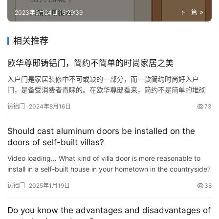
2023年9月24日 16:29:39
下一篇
相关推荐
欧华尊邸铸铝门，简约不简单的时尚家居之美
入户门是家居装修中不可或缺的一部分，而一款简约时尚好入户
门，是备受消费者青睐的。在欧华尊邸看来，简约不是简单的堆砌
和平淡的摆放。 01、简约·简单 简约是经过深思熟虑后，再经过创
铸铝门
2024年8月16日
73
新，得出设计和思路的延展。简约而不简单，追求的是一种更高层
次的境界。 欧华尊邸铸铝门，尤其擅长细节的精致运用，在造型上
Should cast aluminum doors be installed on the
力求简洁，使得室内空间更加开敞、内外通透。温馨优雅，浑然天
doors of self-built villas?
成，让…
Video loading… What kind of villa door is more reasonable to
install in a self-built house in your hometown in the countryside?
Is it really necessary to install a cast alumi…
铸铝门
2025年1月19日
38
Do you know the advantages and disadvantages of