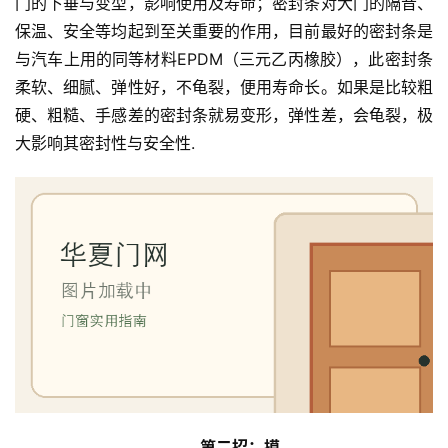
门的下垂与变型，影响使用及寿命；密封条对大门的隔音、
保温、安全等均起到至关重要的作用，目前最好的密封条是
与汽车上用的同等材料EPDM（三元乙丙橡胶），此密封条
柔软、细腻、弹性好，不龟裂，便用寿命长。如果是比较粗
硬、粗糙、手感差的密封条就易变形，弹性差，会龟裂，极
大影响其密封性与安全性.
首
页
入
户
门
卧
室
门
卫
第二招：摸