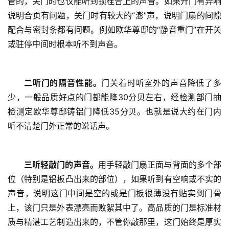
音的，关门时也仅能听到锁栓合上的声音。如果开门有异响
说明合页有问题，关门时有较大的“澎”声，说明门扇的间隙
配合与密封条都有问题。例如欧华尊邸的“静音重门”在开关
或驻停中间时根本听不到声音。
二听门的隔音性能。
门关着时听室外的声音降低了多
少，一般品质好点的门都能降30分贝左右，经检测部门抽
检测定欧华尊邸铸铝门降低35分贝。也就是说大约在门内
听不清楚门外正常的说话声。
三听轻敲门的声音。
用手轻敲门扇正面与背面的多个部
位（特别是铝板凸出来的部位），如果听到有空响或不实的
声音，说明这门中间是空的或是门板很薄没有贴实到门骨
上，该门只是外表漂亮而败絮其中了。高品质的门是标准材
质与精湛工艺制造出来的，不管你敲那里，这门始终是厚实