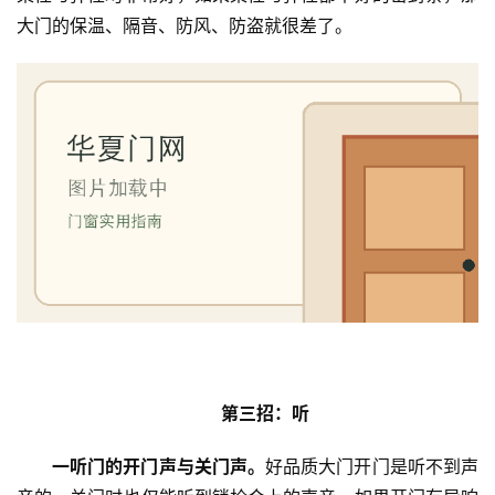
安
大门的保温、隔音、防风、防盗就很差了。
装
维
修
门
业
资
讯
联
系
我
们
第三招：听
一听门的开门声与关门声。
好品质大门开门是听不到声