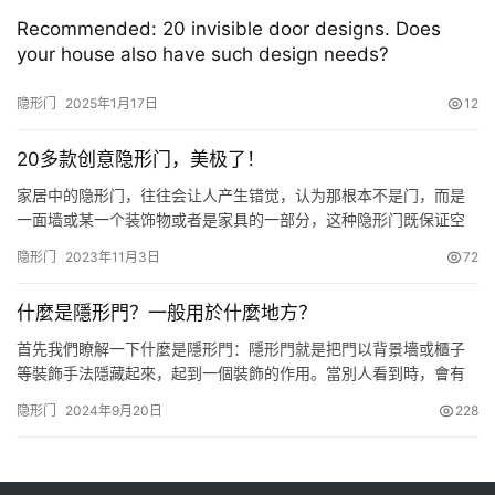
者認為，取保候審的適用條件從“可以”變為“應當”，再次傳遞出最高
Recommended: 20 invisible door designs. Does
司法機關少捕慎押、試圖破解“取保難”的信號。 冰凍三尺…
your house also have such design needs?
隐形门
2025年1月17日
12
20多款创意隐形门，美极了！
家居中的隐形门，往往会让人产生错觉，认为那根本不是门，而是
一面墙或某一个装饰物或者是家具的一部分，这种隐形门既保证空
间环境的协调，同时又隐藏了一个不想开放的私密空间。 下面，一
隐形门
2023年11月3日
72
起探秘隐形门的世界吧！
什麼是隱形門？一般用於什麼地方？
首先我們瞭解一下什麼是隱形門：隱形門就是把門以背景墻或櫃子
等裝飾手法隱藏起來，起到一個裝飾的作用。當別人看到時，會有
一種錯覺，那不是門，而是一面墻或某一個裝飾物或是傢具的一部
隐形门
2024年9月20日
228
分。 再說一下隱形門的種類 一 平開式隱形門 這種隱形門是生活中
使用最多的，可以設計向內或向外開啟，大多使用在衛生間、臥
室、背景墻等位置。 二 推拉式隱形門 這種隱形門最大的好處就是節
省…