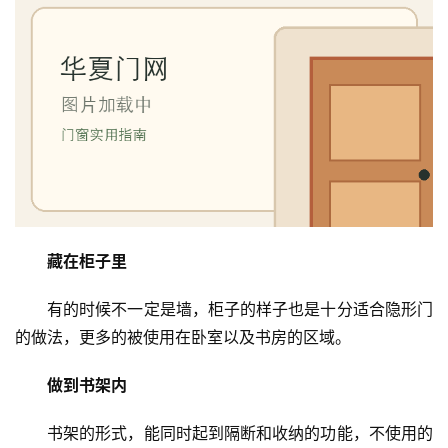
生
间
门
庭
院
大
门
铸
藏在柜子里
铝
登录
注册
门
有的时候不一定是墙，柜子的样子也是十分适合隐形门
的做法，更多的被使用在卧室以及书房的区域。
门
套
做到书架内
安
装
书架的形式，能同时起到隔断和收纳的功能，不使用的