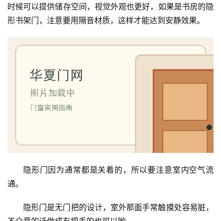
时候可以提供储存空间，视觉外观也更好，如果是书房的隐
安
形书架门，注意要用隔音材质，这样才能达到安静效果。
装
维
修
门
业
资
讯
联
系
我
隐形门因为通常都是关着的，所以要注意室内空气流
们
通。
隐形门是无门把的设计，室外那面手常触摸处容易脏，
不介意的话做成有把手的也可以哟。