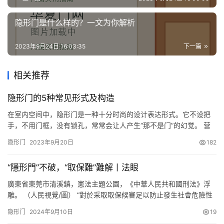
隐形门是什么样的？一文为你解析
2023年9月24日 16:03:35
下一篇
相关推荐
隐形门的5种常见形式及构造
在室内空间中，隐形门是一种十分时尚的设计表达形式。它不设把
手，不用门框，没有锁孔，常常会让人产生“那不是门”的幻觉。 营
造私密空间、实现空间分隔、突显装饰性能，是隐形门最基本的三
隐形门
2023年9月20日
182
大功能。同时因为对工艺要求较高，对设计师和施工人员也是一个
不小的考验。 本文将通过以下3点的解读，希望给你带来一些帮
“隱形門”不破，“取保難”難解丨法眼
助： 1、什么情况下需要设计隐形门？ 2、隐形门的种类 3、隐形
门…
廣東省東莞市清溪鎮，憲法主題公園，《中華人民共和國刑法》浮
雕。 （人民視覺/圖） “對於采取取保候審足以防止發生社會危險性
的犯罪嫌疑人，應當依法適用取保候審。”近日，“兩高兩部”聯合發
隐形门
2024年9月10日
19
佈的《關於取保候審若幹問題的規定》中這句新話引起熱議。樂觀