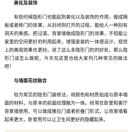
美化及装饰
有些时候隐形门也能起到美化以及装饰的作用，做成隔
板或者移门的效果，从封闭到打开的过程，能给人一种别有
洞天的美感。把过道、背景墙做成隐形门的效果，不但能让
家里的空间更好的利用起来，增强家装的一体感设计，视觉
首
上的美观效果也更好。说了这么多隐形门的的好处，那么隐
页
形门该怎么做呢，今天在这里也给大家列几种常见的做法
吧！
入
户
与墙面花纹融合
门
较为常见的隐形门装修法，将颜色和材质贴成与原本墙
卧
面的材料，与原本的前面纹理融为一体。经常在卧室和客厅
室
门
背景墙使用，可以做成推拉门或者折叠门形式，让背景墙看
起来更大，卧室用可以让卫生间更好的隐藏起来。
卫