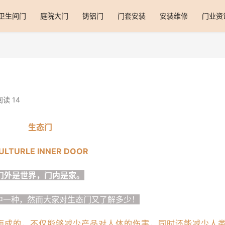
卫生间门
庭院大门
铸铝门
门套安装
安装维修
门业资
阅读 14
生态门
ULTURLE INNER DOOR
门外是世界，门内是家。
中一种，然而大家对生态门又了解多少！
而成的，不仅能够减少产品对人体的伤害，同时还能减少人