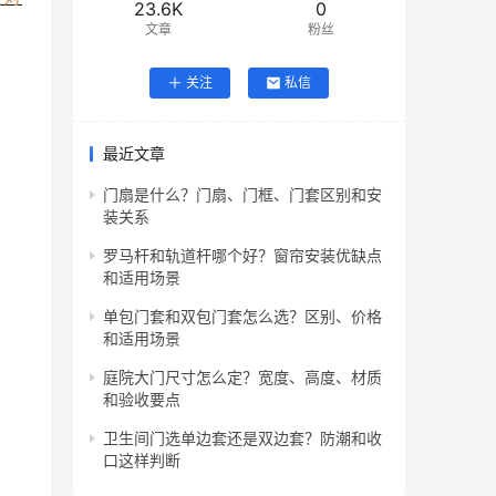
23.6K
0
文章
粉丝
关注
私信
最近文章
门扇是什么？门扇、门框、门套区别和安
装关系
罗马杆和轨道杆哪个好？窗帘安装优缺点
和适用场景
单包门套和双包门套怎么选？区别、价格
和适用场景
庭院大门尺寸怎么定？宽度、高度、材质
和验收要点
卫生间门选单边套还是双边套？防潮和收
口这样判断